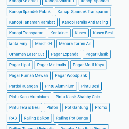
Kanopi Solarflat
Kanopi Solartuff
kanopi spandek
Kanopi Spandek Pabrik
Kanopi Spandek Transparan
Kanopi Tanaman Rambat
Kanopi Teralis Anti Maling
Kanopi Transparan
Kontainer
Kusen
Kusen Besi
lantai vinyl
March 04
Menara Torren Air
Ornamen Laser Cut
Pagar Expanda
Pagar Klasik
Pagar Lipat
Pagar Minimalis
Pagar Motif Kayu
Pagar Rumah Mewah
Pagar Woodplank
Partisi Ruangan
Pintu Aluminium
Pintu Besi
Pintu Kaca Aluminium
Pintu Klasik Shabby Chic
Pintu Teralis Besi
Plafon
Pot Gantung
Promo
RAB
Railing Balkon
Railing Pot Bunga
Railing Tangga Minimalis
Rangka Atap Baja Ringan