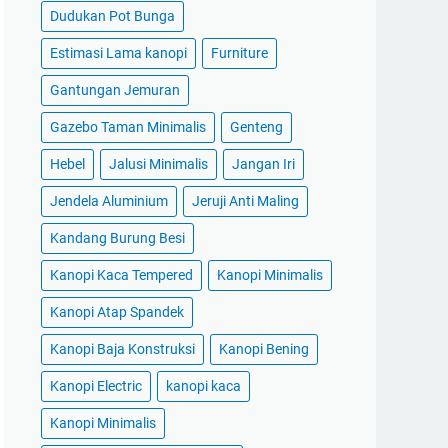
Dudukan Pot Bunga
Estimasi Lama kanopi
Furniture
Gantungan Jemuran
Gazebo Taman Minimalis
Genteng
Hebel
Jalusi Minimalis
Jangan Iri
Jendela Aluminium
Jeruji Anti Maling
Kandang Burung Besi
Kanopi Kaca Tempered
Kanopi Minimalis
Kanopi Atap Spandek
Kanopi Baja Konstruksi
Kanopi Bening
Kanopi Electric
kanopi kaca
Kanopi Minimalis