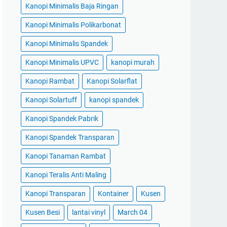
Kanopi Minimalis Baja Ringan
Kanopi Minimalis Polikarbonat
Kanopi Minimalis Spandek
Kanopi Minimalis UPVC
kanopi murah
Kanopi Rambat
Kanopi Solarflat
Kanopi Solartuff
kanopi spandek
Kanopi Spandek Pabrik
Kanopi Spandek Transparan
Kanopi Tanaman Rambat
Kanopi Teralis Anti Maling
Kanopi Transparan
Kontainer
Kusen
Kusen Besi
lantai vinyl
March 04