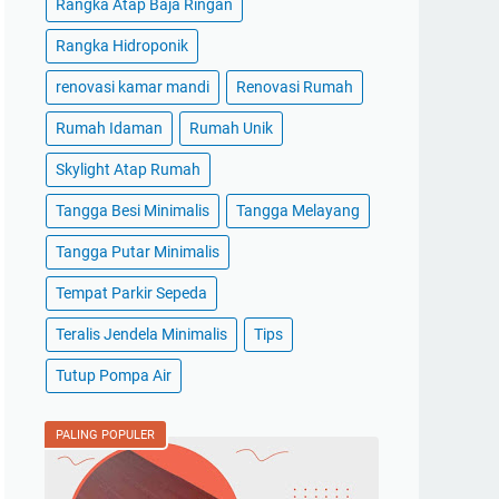
Rangka Atap Baja Ringan
Rangka Hidroponik
renovasi kamar mandi
Renovasi Rumah
Rumah Idaman
Rumah Unik
Skylight Atap Rumah
Tangga Besi Minimalis
Tangga Melayang
Tangga Putar Minimalis
Tempat Parkir Sepeda
Teralis Jendela Minimalis
Tips
Tutup Pompa Air
PALING POPULER