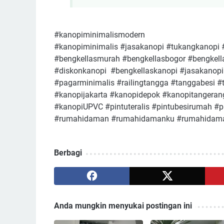
#kanopiminimalismodern
#kanopiminimalis #jasakanopi #tukangkanopi 
#bengkellasmurah #bengkellasbogor #bengkell
#diskonkanopi #bengkellaskanopi #jasakanop
#pagarminimalis #railingtangga #tanggabesi 
#kanopijakarta #kanopidepok #kanopitangeran
#kanopiUPVC #pintuteralis #pintubesirumah #
#rumahidaman #rumahidamanku #rumahidaman
Berbagi
Anda mungkin menyukai postingan ini