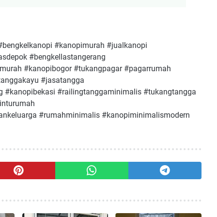
#bengkelkanopi #kanopimurah #jualkanopi
asdepok #bengkellastangerang
imurah #kanopibogor #tukangpagar #pagarrumah
#tanggakayu #jasatangga
g #kanopibekasi #railingtanggaminimalis #tukangtangga
pinturumah
keluarga #rumahminimalis #kanopiminimalismodern