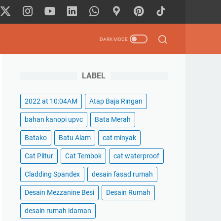
LABEL
2022 at 10:04AM
Atap Baja Ringan
bahan kanopi upvc
Bata Merah
Batako
Batu Alam
cat minyak
Cat Plitur
Cat Tembok
cat waterproof
Cladding Spandex
desain fasad rumah
Desain Mezzanine Besi
Desain Rumah
desain rumah idaman