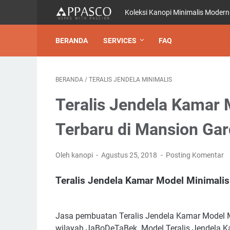
Koleksi Kanopi Minimalis Modern
BERANDA
SERVICES
FAQ
BERANDA
/
TERALIS JENDELA MINIMALIS
Teralis Jendela Kamar
Terbaru di Mansion Ga
Oleh kanopi
Agustus 25, 2018
Posting Komentar
Teralis Jendela Kamar Model Minimali
Jasa pembuatan Teralis Jendela Kamar Model M
wilayah JaBoDeTaBek. Model Teralis Jendela K