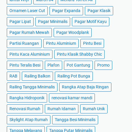
Ornamen Laser Cut
Pagar Expanda
Pagar Klasik
Pagar Lipat
Pagar Minimalis
Pagar Motif Kayu
Pagar Rumah Mewah
Pagar Woodplank
Partisi Ruangan
Pintu Aluminium
Pintu Besi
Pintu Kaca Aluminium
Pintu Klasik Shabby Chic
Pintu Teralis Besi
Plafon
Pot Gantung
Promo
RAB
Railing Balkon
Railing Pot Bunga
Railing Tangga Minimalis
Rangka Atap Baja Ringan
Rangka Hidroponik
renovasi kamar mandi
Renovasi Rumah
Rumah Idaman
Rumah Unik
Skylight Atap Rumah
Tangga Besi Minimalis
Tangga Melayang
Tangga Putar Minimalis