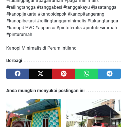
#tukangpagar #pagarrumah #pagarminimalis
#railingtangga #tanggabesi #tanggakayu #jasatangga
#kanopijakarta #kanopidepok #kanopitangerang
#kanopibekasi #railingtanggaminimalis #tukangtangga
#kanopiUPVC #appasco #pintuteralis #pintubesirumah
#pinturumah
Kanopi Minimalis di Perum Intiland
Berbagi
Anda mungkin menyukai postingan ini