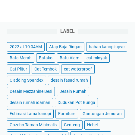
LABEL
2022 at 10:04AM
Atap Baja Ringan
bahan kanopi upvc
Bata Merah
Batako
Batu Alam
cat minyak
Cat Plitur
Cat Tembok
cat waterproof
Cladding Spandex
desain fasad rumah
Desain Mezzanine Besi
Desain Rumah
desain rumah idaman
Dudukan Pot Bunga
Estimasi Lama kanopi
Furniture
Gantungan Jemuran
Gazebo Taman Minimalis
Genteng
Hebel