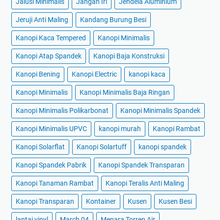
Jalusi Minimalis
Jangan Iri
Jendela Aluminium
Jeruji Anti Maling
Kandang Burung Besi
Kanopi Kaca Tempered
Kanopi Minimalis
Kanopi Atap Spandek
Kanopi Baja Konstruksi
Kanopi Bening
Kanopi Electric
kanopi kaca
Kanopi Minimalis
Kanopi Minimalis Baja Ringan
Kanopi Minimalis Polikarbonat
Kanopi Minimalis Spandek
Kanopi Minimalis UPVC
kanopi murah
Kanopi Rambat
Kanopi Solarflat
Kanopi Solartuff
kanopi spandek
Kanopi Spandek Pabrik
Kanopi Spandek Transparan
Kanopi Tanaman Rambat
Kanopi Teralis Anti Maling
Kanopi Transparan
Kontainer
Kusen
Kusen Besi
lantai vinyl
March 04
Menara Torren Air