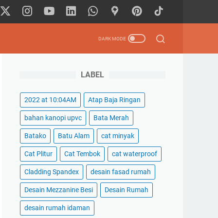
LABEL
2022 at 10:04AM
Atap Baja Ringan
bahan kanopi upvc
Bata Merah
Batako
Batu Alam
cat minyak
Cat Plitur
Cat Tembok
cat waterproof
Cladding Spandex
desain fasad rumah
Desain Mezzanine Besi
Desain Rumah
desain rumah idaman