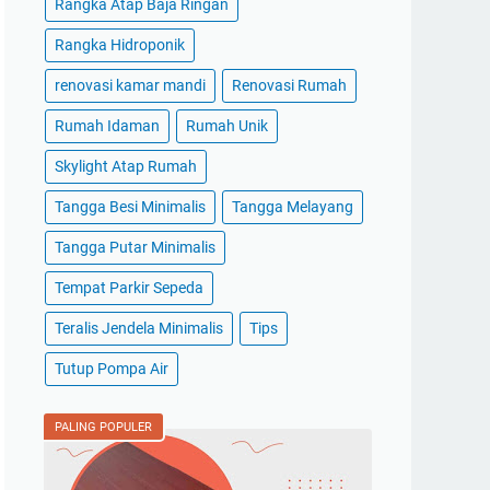
Rangka Atap Baja Ringan
Rangka Hidroponik
renovasi kamar mandi
Renovasi Rumah
Rumah Idaman
Rumah Unik
Skylight Atap Rumah
Tangga Besi Minimalis
Tangga Melayang
Tangga Putar Minimalis
Tempat Parkir Sepeda
Teralis Jendela Minimalis
Tips
Tutup Pompa Air
PALING POPULER