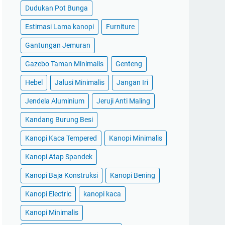
Dudukan Pot Bunga
Estimasi Lama kanopi
Furniture
Gantungan Jemuran
Gazebo Taman Minimalis
Genteng
Hebel
Jalusi Minimalis
Jangan Iri
Jendela Aluminium
Jeruji Anti Maling
Kandang Burung Besi
Kanopi Kaca Tempered
Kanopi Minimalis
Kanopi Atap Spandek
Kanopi Baja Konstruksi
Kanopi Bening
Kanopi Electric
kanopi kaca
Kanopi Minimalis