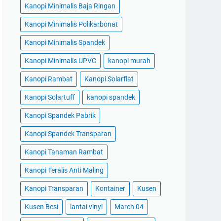
Kanopi Minimalis Baja Ringan
Kanopi Minimalis Polikarbonat
Kanopi Minimalis Spandek
Kanopi Minimalis UPVC
kanopi murah
Kanopi Rambat
Kanopi Solarflat
Kanopi Solartuff
kanopi spandek
Kanopi Spandek Pabrik
Kanopi Spandek Transparan
Kanopi Tanaman Rambat
Kanopi Teralis Anti Maling
Kanopi Transparan
Kontainer
Kusen
Kusen Besi
lantai vinyl
March 04