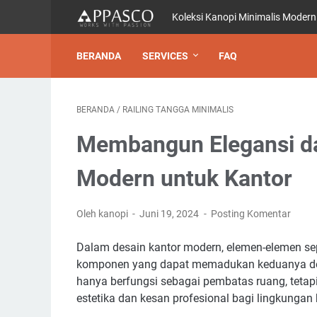
Koleksi Kanopi Minimalis Modern
BERANDA
SERVICES
FAQ
BERANDA
/
RAILING TANGGA MINIMALIS
Membangun Elegansi da
Modern untuk Kantor
Oleh kanopi
Juni 19, 2024
Posting Komentar
Dalam desain kantor modern, elemen-elemen sep
komponen yang dapat memadukan keduanya deng
hanya berfungsi sebagai pembatas ruang, tetap
estetika dan kesan profesional bagi lingkungan 