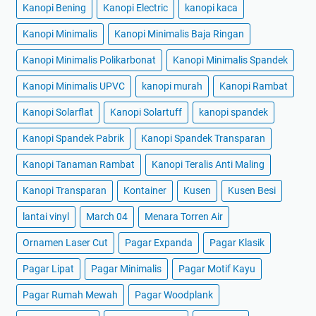
Kanopi Bening
Kanopi Electric
kanopi kaca
Kanopi Minimalis
Kanopi Minimalis Baja Ringan
Kanopi Minimalis Polikarbonat
Kanopi Minimalis Spandek
Kanopi Minimalis UPVC
kanopi murah
Kanopi Rambat
Kanopi Solarflat
Kanopi Solartuff
kanopi spandek
Kanopi Spandek Pabrik
Kanopi Spandek Transparan
Kanopi Tanaman Rambat
Kanopi Teralis Anti Maling
Kanopi Transparan
Kontainer
Kusen
Kusen Besi
lantai vinyl
March 04
Menara Torren Air
Ornamen Laser Cut
Pagar Expanda
Pagar Klasik
Pagar Lipat
Pagar Minimalis
Pagar Motif Kayu
Pagar Rumah Mewah
Pagar Woodplank