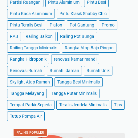
Partisi Ruangan
Pintu Aluminium
Pintu Besi
Pintu Kaca Aluminium
Pintu Klasik Shabby Chic
Pintu Teralis Besi
Plafon
Pot Gantung
Promo
RAB
Railing Balkon
Railing Pot Bunga
Railing Tangga Minimalis
Rangka Atap Baja Ringan
Rangka Hidroponik
renovasi kamar mandi
Renovasi Rumah
Rumah Idaman
Rumah Unik
Skylight Atap Rumah
Tangga Besi Minimalis
Tangga Melayang
Tangga Putar Minimalis
Tempat Parkir Sepeda
Teralis Jendela Minimalis
Tips
Tutup Pompa Air
PALING POPULER