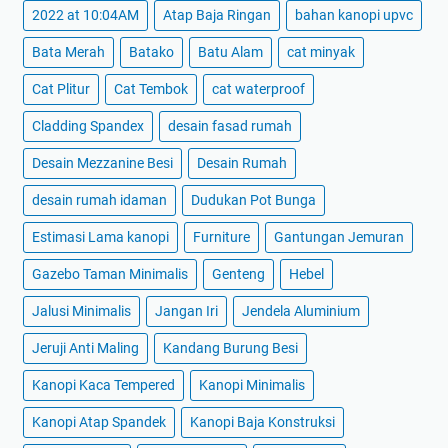
2022 at 10:04AM
Atap Baja Ringan
bahan kanopi upvc
Bata Merah
Batako
Batu Alam
cat minyak
Cat Plitur
Cat Tembok
cat waterproof
Cladding Spandex
desain fasad rumah
Desain Mezzanine Besi
Desain Rumah
desain rumah idaman
Dudukan Pot Bunga
Estimasi Lama kanopi
Furniture
Gantungan Jemuran
Gazebo Taman Minimalis
Genteng
Hebel
Jalusi Minimalis
Jangan Iri
Jendela Aluminium
Jeruji Anti Maling
Kandang Burung Besi
Kanopi Kaca Tempered
Kanopi Minimalis
Kanopi Atap Spandek
Kanopi Baja Konstruksi