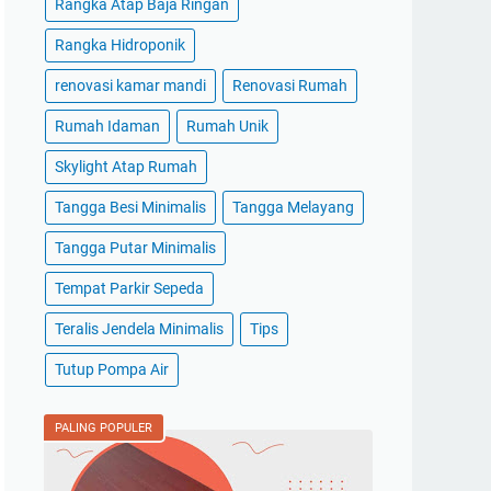
Rangka Atap Baja Ringan
Rangka Hidroponik
renovasi kamar mandi
Renovasi Rumah
Rumah Idaman
Rumah Unik
Skylight Atap Rumah
Tangga Besi Minimalis
Tangga Melayang
Tangga Putar Minimalis
Tempat Parkir Sepeda
Teralis Jendela Minimalis
Tips
Tutup Pompa Air
PALING POPULER