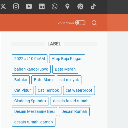
LABEL
2022 at 10:04AM
Atap Baja Ringan
bahan kanopi upvc
Bata Merah
Batako
Batu Alam
cat minyak
Cat Plitur
Cat Tembok
cat waterproof
Cladding Spandex
desain fasad rumah
Desain Mezzanine Besi
Desain Rumah
desain rumah idaman