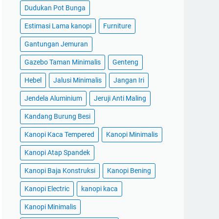
Dudukan Pot Bunga
Estimasi Lama kanopi
Furniture
Gantungan Jemuran
Gazebo Taman Minimalis
Genteng
Hebel
Jalusi Minimalis
Jangan Iri
Jendela Aluminium
Jeruji Anti Maling
Kandang Burung Besi
Kanopi Kaca Tempered
Kanopi Minimalis
Kanopi Atap Spandek
Kanopi Baja Konstruksi
Kanopi Bening
Kanopi Electric
kanopi kaca
Kanopi Minimalis