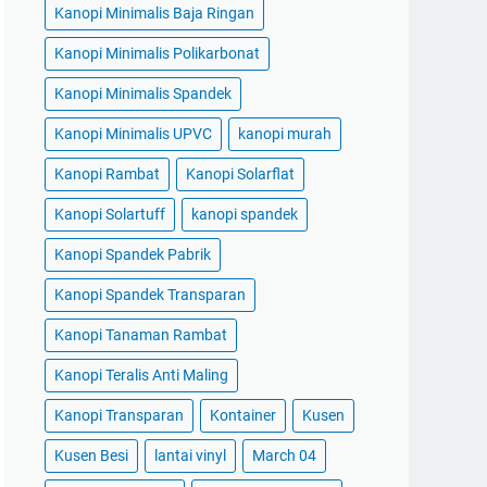
Kanopi Minimalis Baja Ringan
Kanopi Minimalis Polikarbonat
Kanopi Minimalis Spandek
Kanopi Minimalis UPVC
kanopi murah
Kanopi Rambat
Kanopi Solarflat
Kanopi Solartuff
kanopi spandek
Kanopi Spandek Pabrik
Kanopi Spandek Transparan
Kanopi Tanaman Rambat
Kanopi Teralis Anti Maling
Kanopi Transparan
Kontainer
Kusen
Kusen Besi
lantai vinyl
March 04