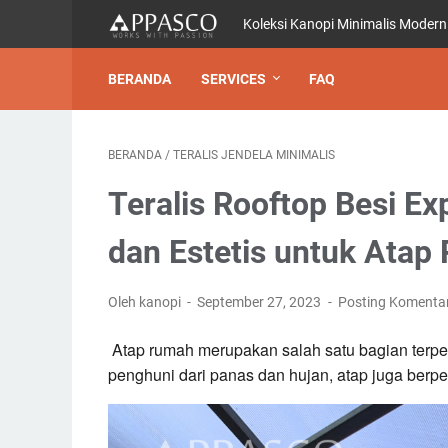
Koleksi Kanopi Minimalis Modern
BERANDA
SERVICES
FAQ
BERANDA
/
TERALIS JENDELA MINIMALIS
Teralis Rooftop Besi E
dan Estetis untuk Ata
Oleh kanopi
September 27, 2023
Posting Komenta
Atap rumah merupakan salah satu bagian terpen
penghuni dari panas dan hujan, atap juga berp