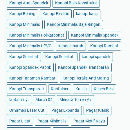
Kanopi Atap Spandek
Kanopi Baja Konstruksi
Kanopi Bening
Kanopi Electric
kanopi kaca
Kanopi Minimalis
Kanopi Minimalis Baja Ringan
Kanopi Minimalis Polikarbonat
Kanopi Minimalis Spandek
Kanopi Minimalis UPVC
kanopi murah
Kanopi Rambat
Kanopi Solarflat
Kanopi Solartuff
kanopi spandek
Kanopi Spandek Pabrik
Kanopi Spandek Transparan
Kanopi Tanaman Rambat
Kanopi Teralis Anti Maling
Kanopi Transparan
Kontainer
Kusen
Kusen Besi
lantai vinyl
March 04
Menara Torren Air
Ornamen Laser Cut
Pagar Expanda
Pagar Klasik
Pagar Lipat
Pagar Minimalis
Pagar Motif Kayu