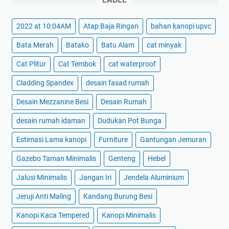
2022 at 10:04AM
Atap Baja Ringan
bahan kanopi upvc
Bata Merah
Batako
Batu Alam
cat minyak
Cat Plitur
Cat Tembok
cat waterproof
Cladding Spandex
desain fasad rumah
Desain Mezzanine Besi
Desain Rumah
desain rumah idaman
Dudukan Pot Bunga
Estimasi Lama kanopi
Furniture
Gantungan Jemuran
Gazebo Taman Minimalis
Genteng
Hebel
Jalusi Minimalis
Jangan Iri
Jendela Aluminium
Jeruji Anti Maling
Kandang Burung Besi
Kanopi Kaca Tempered
Kanopi Minimalis