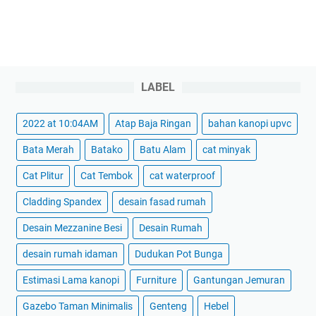
LABEL
2022 at 10:04AM
Atap Baja Ringan
bahan kanopi upvc
Bata Merah
Batako
Batu Alam
cat minyak
Cat Plitur
Cat Tembok
cat waterproof
Cladding Spandex
desain fasad rumah
Desain Mezzanine Besi
Desain Rumah
desain rumah idaman
Dudukan Pot Bunga
Estimasi Lama kanopi
Furniture
Gantungan Jemuran
Gazebo Taman Minimalis
Genteng
Hebel