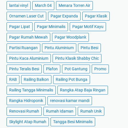
lantai vinyl
March 04
Menara Torren Air
Ornamen Laser Cut
Pagar Expanda
Pagar Klasik
Pagar Lipat
Pagar Minimalis
Pagar Motif Kayu
Pagar Rumah Mewah
Pagar Woodplank
Partisi Ruangan
Pintu Aluminium
Pintu Besi
Pintu Kaca Aluminium
Pintu Klasik Shabby Chic
Pintu Teralis Besi
Plafon
Pot Gantung
Promo
RAB
Railing Balkon
Railing Pot Bunga
Railing Tangga Minimalis
Rangka Atap Baja Ringan
Rangka Hidroponik
renovasi kamar mandi
Renovasi Rumah
Rumah Idaman
Rumah Unik
Skylight Atap Rumah
Tangga Besi Minimalis