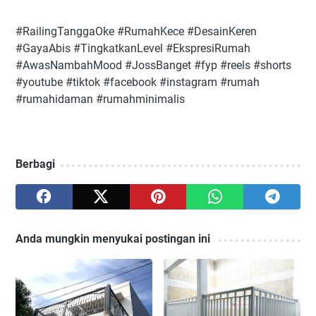
#RailingTanggaOke #RumahKece #DesainKeren
#GayaAbis #TingkatkanLevel #EkspresiRumah
#AwasNambahMood #JossBanget #fyp #reels #shorts
#youtube #tiktok #facebook #instagram #rumah
#rumahidaman #rumahminimalis
Berbagi
Anda mungkin menyukai postingan ini