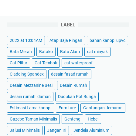
LABEL
2022 at 10:04AM
Atap Baja Ringan
bahan kanopi upvc
Bata Merah
Batako
Batu Alam
cat minyak
Cat Plitur
Cat Tembok
cat waterproof
Cladding Spandex
desain fasad rumah
Desain Mezzanine Besi
Desain Rumah
desain rumah idaman
Dudukan Pot Bunga
Estimasi Lama kanopi
Furniture
Gantungan Jemuran
Gazebo Taman Minimalis
Genteng
Hebel
Jalusi Minimalis
Jangan Iri
Jendela Aluminium