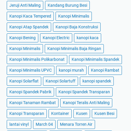
Jeruji Anti Maling
Kandang Burung Besi
Kanopi Kaca Tempered
Kanopi Minimalis
Kanopi Atap Spandek
Kanopi Baja Konstruksi
Kanopi Bening
Kanopi Electric
kanopi kaca
Kanopi Minimalis
Kanopi Minimalis Baja Ringan
Kanopi Minimalis Polikarbonat
Kanopi Minimalis Spandek
Kanopi Minimalis UPVC
kanopi murah
Kanopi Rambat
Kanopi Solarflat
Kanopi Solartuff
kanopi spandek
Kanopi Spandek Pabrik
Kanopi Spandek Transparan
Kanopi Tanaman Rambat
Kanopi Teralis Anti Maling
Kanopi Transparan
Kontainer
Kusen
Kusen Besi
lantai vinyl
March 04
Menara Torren Air