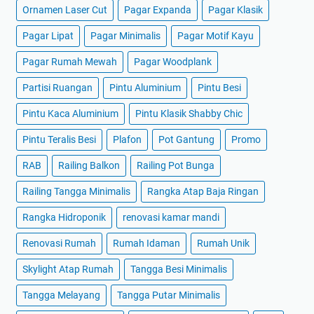
Ornamen Laser Cut
Pagar Expanda
Pagar Klasik
Pagar Lipat
Pagar Minimalis
Pagar Motif Kayu
Pagar Rumah Mewah
Pagar Woodplank
Partisi Ruangan
Pintu Aluminium
Pintu Besi
Pintu Kaca Aluminium
Pintu Klasik Shabby Chic
Pintu Teralis Besi
Plafon
Pot Gantung
Promo
RAB
Railing Balkon
Railing Pot Bunga
Railing Tangga Minimalis
Rangka Atap Baja Ringan
Rangka Hidroponik
renovasi kamar mandi
Renovasi Rumah
Rumah Idaman
Rumah Unik
Skylight Atap Rumah
Tangga Besi Minimalis
Tangga Melayang
Tangga Putar Minimalis