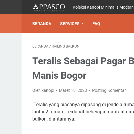
Koleksi Kanopi Minimalis Modern
BERANDA
SERVICES
FAQ
BERANDA
/
RAILING BALKON
Teralis Sebagai Pagar B
Manis Bogor
Oleh kanopi
Maret 18, 2023
Posting Komentar
Teralis yang biasanya dipasang di jendela ruma
lantai 2 rumah. Terdapat beberapa manfaat da
balkon, diantaranya: