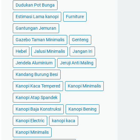
Dudukan Pot Bunga
Estimasi Lama kanopi
Furniture
Gantungan Jemuran
Gazebo Taman Minimalis
Genteng
Hebel
Jalusi Minimalis
Jangan Iri
Jendela Aluminium
Jeruji Anti Maling
Kandang Burung Besi
Kanopi Kaca Tempered
Kanopi Minimalis
Kanopi Atap Spandek
Kanopi Baja Konstruksi
Kanopi Bening
Kanopi Electric
kanopi kaca
Kanopi Minimalis