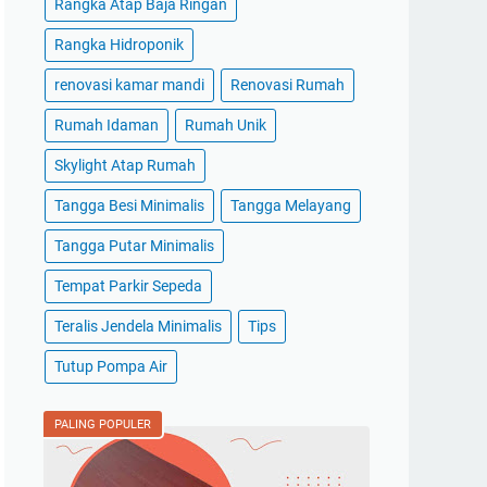
Rangka Atap Baja Ringan
Rangka Hidroponik
renovasi kamar mandi
Renovasi Rumah
Rumah Idaman
Rumah Unik
Skylight Atap Rumah
Tangga Besi Minimalis
Tangga Melayang
Tangga Putar Minimalis
Tempat Parkir Sepeda
Teralis Jendela Minimalis
Tips
Tutup Pompa Air
PALING POPULER