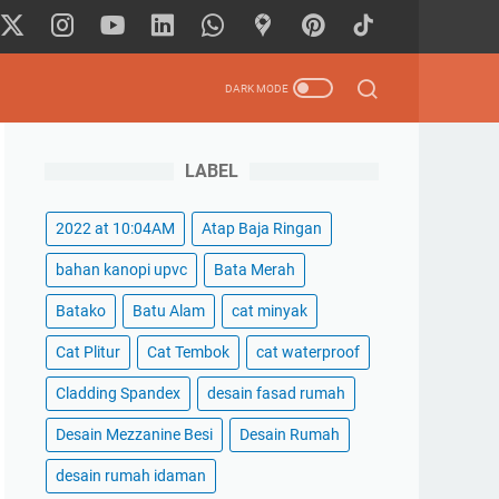
LABEL
2022 at 10:04AM
Atap Baja Ringan
bahan kanopi upvc
Bata Merah
Batako
Batu Alam
cat minyak
Cat Plitur
Cat Tembok
cat waterproof
Cladding Spandex
desain fasad rumah
Desain Mezzanine Besi
Desain Rumah
desain rumah idaman