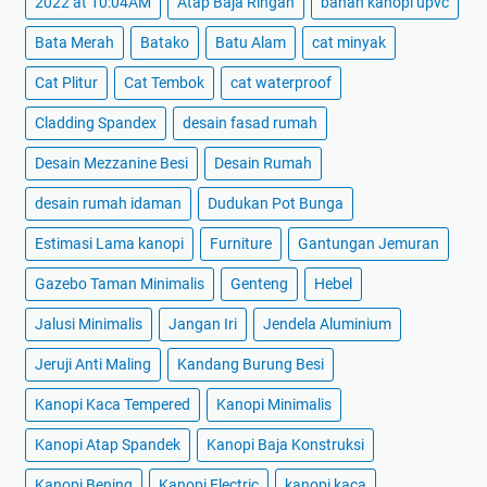
2022 at 10:04AM
Atap Baja Ringan
bahan kanopi upvc
Bata Merah
Batako
Batu Alam
cat minyak
Cat Plitur
Cat Tembok
cat waterproof
Cladding Spandex
desain fasad rumah
Desain Mezzanine Besi
Desain Rumah
desain rumah idaman
Dudukan Pot Bunga
Estimasi Lama kanopi
Furniture
Gantungan Jemuran
Gazebo Taman Minimalis
Genteng
Hebel
Jalusi Minimalis
Jangan Iri
Jendela Aluminium
Jeruji Anti Maling
Kandang Burung Besi
Kanopi Kaca Tempered
Kanopi Minimalis
Kanopi Atap Spandek
Kanopi Baja Konstruksi
Kanopi Bening
Kanopi Electric
kanopi kaca