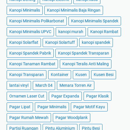
Kanopi Minimalis
Kanopi Minimalis Baja Ringan
Kanopi Minimalis Polikarbonat
Kanopi Minimalis Spandek
Kanopi Minimalis UPVC
kanopi murah
Kanopi Rambat
Kanopi Solarflat
Kanopi Solartuff
kanopi spandek
Kanopi Spandek Pabrik
Kanopi Spandek Transparan
Kanopi Tanaman Rambat
Kanopi Teralis Anti Maling
Kanopi Transparan
Kontainer
Kusen
Kusen Besi
lantai vinyl
March 04
Menara Torren Air
Ornamen Laser Cut
Pagar Expanda
Pagar Klasik
Pagar Lipat
Pagar Minimalis
Pagar Motif Kayu
Pagar Rumah Mewah
Pagar Woodplank
Partisi Ruangan
Pintu Aluminium
Pintu Besi