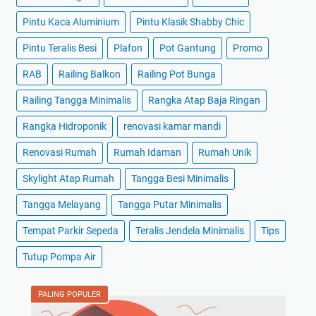
Pintu Kaca Aluminium
Pintu Klasik Shabby Chic
Pintu Teralis Besi
Plafon
Pot Gantung
Promo
RAB
Railing Balkon
Railing Pot Bunga
Railing Tangga Minimalis
Rangka Atap Baja Ringan
Rangka Hidroponik
renovasi kamar mandi
Renovasi Rumah
Rumah Idaman
Rumah Unik
Skylight Atap Rumah
Tangga Besi Minimalis
Tangga Melayang
Tangga Putar Minimalis
Tempat Parkir Sepeda
Teralis Jendela Minimalis
Tips
Tutup Pompa Air
PALING POPULER