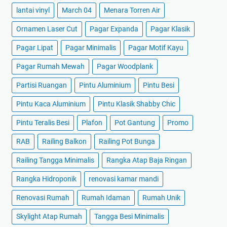
lantai vinyl
March 04
Menara Torren Air
Ornamen Laser Cut
Pagar Expanda
Pagar Klasik
Pagar Lipat
Pagar Minimalis
Pagar Motif Kayu
Pagar Rumah Mewah
Pagar Woodplank
Partisi Ruangan
Pintu Aluminium
Pintu Besi
Pintu Kaca Aluminium
Pintu Klasik Shabby Chic
Pintu Teralis Besi
Plafon
Pot Gantung
Promo
RAB
Railing Balkon
Railing Pot Bunga
Railing Tangga Minimalis
Rangka Atap Baja Ringan
Rangka Hidroponik
renovasi kamar mandi
Renovasi Rumah
Rumah Idaman
Rumah Unik
Skylight Atap Rumah
Tangga Besi Minimalis