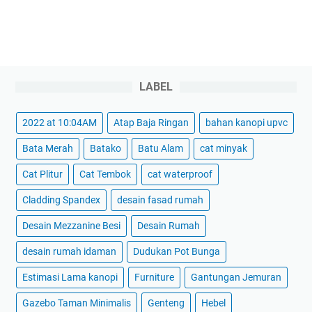
LABEL
2022 at 10:04AM
Atap Baja Ringan
bahan kanopi upvc
Bata Merah
Batako
Batu Alam
cat minyak
Cat Plitur
Cat Tembok
cat waterproof
Cladding Spandex
desain fasad rumah
Desain Mezzanine Besi
Desain Rumah
desain rumah idaman
Dudukan Pot Bunga
Estimasi Lama kanopi
Furniture
Gantungan Jemuran
Gazebo Taman Minimalis
Genteng
Hebel