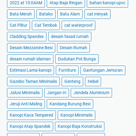
2022 at 10:04AM
Atap Baja Ringan
bahan kanopi upvc
Bata Merah
Batako
Batu Alam
cat minyak
Cat Plitur
Cat Tembok
cat waterproof
Cladding Spandex
desain fasad rumah
Desain Mezzanine Besi
Desain Rumah
desain rumah idaman
Dudukan Pot Bunga
Estimasi Lama kanopi
Furniture
Gantungan Jemuran
Gazebo Taman Minimalis
Genteng
Hebel
Jalusi Minimalis
Jangan Iri
Jendela Aluminium
Jeruji Anti Maling
Kandang Burung Besi
Kanopi Kaca Tempered
Kanopi Minimalis
Kanopi Atap Spandek
Kanopi Baja Konstruksi