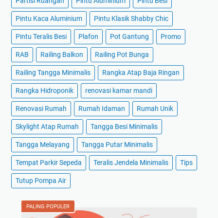
Partisi Ruangan
Pintu Aluminium
Pintu Besi
Pintu Kaca Aluminium
Pintu Klasik Shabby Chic
Pintu Teralis Besi
Plafon
Pot Gantung
Promo
RAB
Railing Balkon
Railing Pot Bunga
Railing Tangga Minimalis
Rangka Atap Baja Ringan
Rangka Hidroponik
renovasi kamar mandi
Renovasi Rumah
Rumah Idaman
Rumah Unik
Skylight Atap Rumah
Tangga Besi Minimalis
Tangga Melayang
Tangga Putar Minimalis
Tempat Parkir Sepeda
Teralis Jendela Minimalis
Tips
Tutup Pompa Air
PALING POPULER