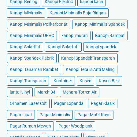
Kanopi Bening
Kanopi Electric
kanopi kaca
Kanopi Minimalis
Kanopi Minimalis Baja Ringan
Kanopi Minimalis Polikarbonat
Kanopi Minimalis Spandek
Kanopi Minimalis UPVC
kanopi murah
Kanopi Rambat
Kanopi Solarflat
Kanopi Solartuff
kanopi spandek
Kanopi Spandek Pabrik
Kanopi Spandek Transparan
Kanopi Tanaman Rambat
Kanopi Teralis Anti Maling
Kanopi Transparan
Kontainer
Kusen
Kusen Besi
lantai vinyl
March 04
Menara Torren Air
Ornamen Laser Cut
Pagar Expanda
Pagar Klasik
Pagar Lipat
Pagar Minimalis
Pagar Motif Kayu
Pagar Rumah Mewah
Pagar Woodplank