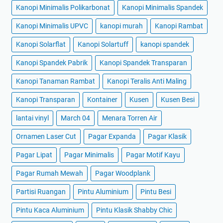
Kanopi Minimalis Polikarbonat
Kanopi Minimalis Spandek
Kanopi Minimalis UPVC
kanopi murah
Kanopi Rambat
Kanopi Solarflat
Kanopi Solartuff
kanopi spandek
Kanopi Spandek Pabrik
Kanopi Spandek Transparan
Kanopi Tanaman Rambat
Kanopi Teralis Anti Maling
Kanopi Transparan
Kontainer
Kusen
Kusen Besi
lantai vinyl
March 04
Menara Torren Air
Ornamen Laser Cut
Pagar Expanda
Pagar Klasik
Pagar Lipat
Pagar Minimalis
Pagar Motif Kayu
Pagar Rumah Mewah
Pagar Woodplank
Partisi Ruangan
Pintu Aluminium
Pintu Besi
Pintu Kaca Aluminium
Pintu Klasik Shabby Chic