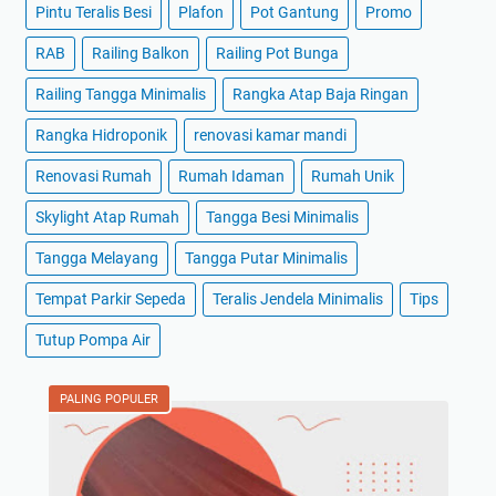
Pintu Teralis Besi
Plafon
Pot Gantung
Promo
RAB
Railing Balkon
Railing Pot Bunga
Railing Tangga Minimalis
Rangka Atap Baja Ringan
Rangka Hidroponik
renovasi kamar mandi
Renovasi Rumah
Rumah Idaman
Rumah Unik
Skylight Atap Rumah
Tangga Besi Minimalis
Tangga Melayang
Tangga Putar Minimalis
Tempat Parkir Sepeda
Teralis Jendela Minimalis
Tips
Tutup Pompa Air
PALING POPULER