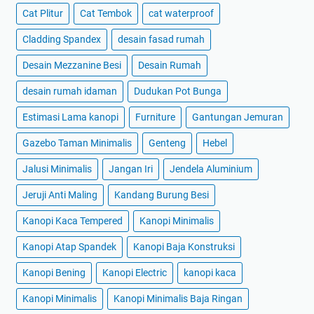
Cat Plitur
Cat Tembok
cat waterproof
Cladding Spandex
desain fasad rumah
Desain Mezzanine Besi
Desain Rumah
desain rumah idaman
Dudukan Pot Bunga
Estimasi Lama kanopi
Furniture
Gantungan Jemuran
Gazebo Taman Minimalis
Genteng
Hebel
Jalusi Minimalis
Jangan Iri
Jendela Aluminium
Jeruji Anti Maling
Kandang Burung Besi
Kanopi Kaca Tempered
Kanopi Minimalis
Kanopi Atap Spandek
Kanopi Baja Konstruksi
Kanopi Bening
Kanopi Electric
kanopi kaca
Kanopi Minimalis
Kanopi Minimalis Baja Ringan