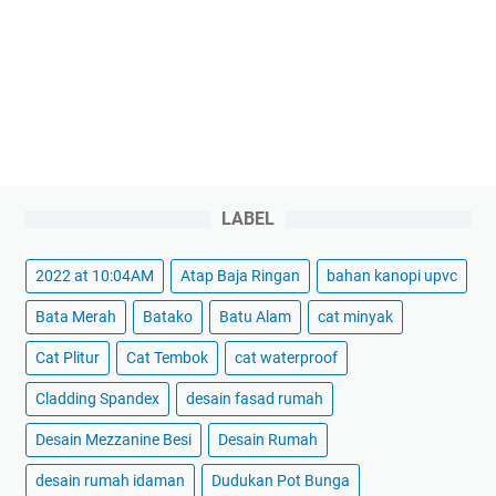
LABEL
2022 at 10:04AM
Atap Baja Ringan
bahan kanopi upvc
Bata Merah
Batako
Batu Alam
cat minyak
Cat Plitur
Cat Tembok
cat waterproof
Cladding Spandex
desain fasad rumah
Desain Mezzanine Besi
Desain Rumah
desain rumah idaman
Dudukan Pot Bunga