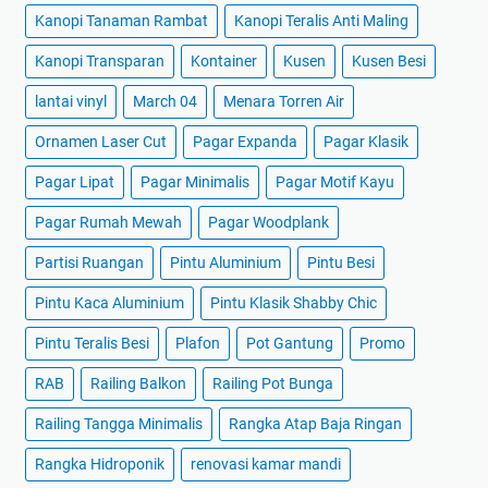
Kanopi Tanaman Rambat
Kanopi Teralis Anti Maling
Kanopi Transparan
Kontainer
Kusen
Kusen Besi
lantai vinyl
March 04
Menara Torren Air
Ornamen Laser Cut
Pagar Expanda
Pagar Klasik
Pagar Lipat
Pagar Minimalis
Pagar Motif Kayu
Pagar Rumah Mewah
Pagar Woodplank
Partisi Ruangan
Pintu Aluminium
Pintu Besi
Pintu Kaca Aluminium
Pintu Klasik Shabby Chic
Pintu Teralis Besi
Plafon
Pot Gantung
Promo
RAB
Railing Balkon
Railing Pot Bunga
Railing Tangga Minimalis
Rangka Atap Baja Ringan
Rangka Hidroponik
renovasi kamar mandi