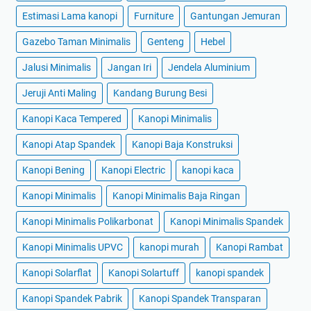
Estimasi Lama kanopi
Furniture
Gantungan Jemuran
Gazebo Taman Minimalis
Genteng
Hebel
Jalusi Minimalis
Jangan Iri
Jendela Aluminium
Jeruji Anti Maling
Kandang Burung Besi
Kanopi Kaca Tempered
Kanopi Minimalis
Kanopi Atap Spandek
Kanopi Baja Konstruksi
Kanopi Bening
Kanopi Electric
kanopi kaca
Kanopi Minimalis
Kanopi Minimalis Baja Ringan
Kanopi Minimalis Polikarbonat
Kanopi Minimalis Spandek
Kanopi Minimalis UPVC
kanopi murah
Kanopi Rambat
Kanopi Solarflat
Kanopi Solartuff
kanopi spandek
Kanopi Spandek Pabrik
Kanopi Spandek Transparan