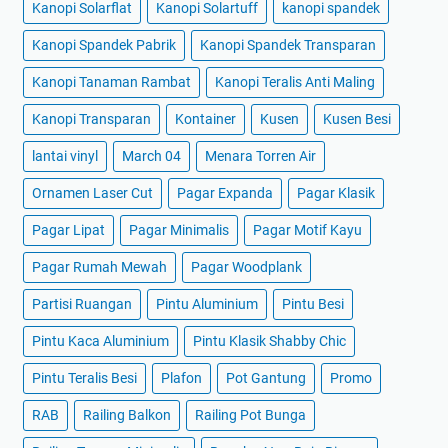
Kanopi Solarflat
Kanopi Solartuff
kanopi spandek
Kanopi Spandek Pabrik
Kanopi Spandek Transparan
Kanopi Tanaman Rambat
Kanopi Teralis Anti Maling
Kanopi Transparan
Kontainer
Kusen
Kusen Besi
lantai vinyl
March 04
Menara Torren Air
Ornamen Laser Cut
Pagar Expanda
Pagar Klasik
Pagar Lipat
Pagar Minimalis
Pagar Motif Kayu
Pagar Rumah Mewah
Pagar Woodplank
Partisi Ruangan
Pintu Aluminium
Pintu Besi
Pintu Kaca Aluminium
Pintu Klasik Shabby Chic
Pintu Teralis Besi
Plafon
Pot Gantung
Promo
RAB
Railing Balkon
Railing Pot Bunga