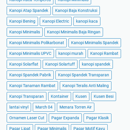
Kanopi Atap Spandek
Kanopi Baja Konstruksi
Kanopi Bening
Kanopi Electric
kanopi kaca
Kanopi Minimalis
Kanopi Minimalis Baja Ringan
Kanopi Minimalis Polikarbonat
Kanopi Minimalis Spandek
Kanopi Minimalis UPVC
kanopi murah
Kanopi Rambat
Kanopi Solarflat
Kanopi Solartuff
kanopi spandek
Kanopi Spandek Pabrik
Kanopi Spandek Transparan
Kanopi Tanaman Rambat
Kanopi Teralis Anti Maling
Kanopi Transparan
Kontainer
Kusen
Kusen Besi
lantai vinyl
March 04
Menara Torren Air
Ornamen Laser Cut
Pagar Expanda
Pagar Klasik
Pagar Lipat
Pagar Minimalis
Pagar Motif Kayu