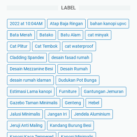
LABEL
2022 at 10:04AM
Atap Baja Ringan
bahan kanopi upvc
Bata Merah
Batako
Batu Alam
cat minyak
Cat Plitur
Cat Tembok
cat waterproof
Cladding Spandex
desain fasad rumah
Desain Mezzanine Besi
Desain Rumah
desain rumah idaman
Dudukan Pot Bunga
Estimasi Lama kanopi
Furniture
Gantungan Jemuran
Gazebo Taman Minimalis
Genteng
Hebel
Jalusi Minimalis
Jangan Iri
Jendela Aluminium
Jeruji Anti Maling
Kandang Burung Besi
Kanopi Kaca Tempered
Kanopi Minimalis