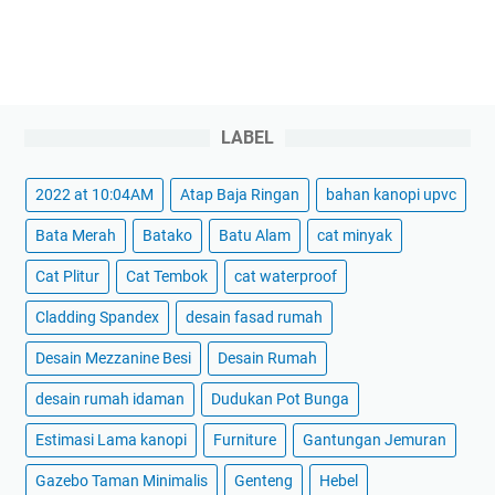
LABEL
2022 at 10:04AM
Atap Baja Ringan
bahan kanopi upvc
Bata Merah
Batako
Batu Alam
cat minyak
Cat Plitur
Cat Tembok
cat waterproof
Cladding Spandex
desain fasad rumah
Desain Mezzanine Besi
Desain Rumah
desain rumah idaman
Dudukan Pot Bunga
Estimasi Lama kanopi
Furniture
Gantungan Jemuran
Gazebo Taman Minimalis
Genteng
Hebel