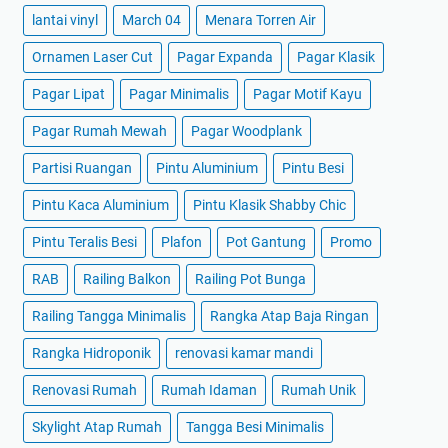
lantai vinyl
March 04
Menara Torren Air
Ornamen Laser Cut
Pagar Expanda
Pagar Klasik
Pagar Lipat
Pagar Minimalis
Pagar Motif Kayu
Pagar Rumah Mewah
Pagar Woodplank
Partisi Ruangan
Pintu Aluminium
Pintu Besi
Pintu Kaca Aluminium
Pintu Klasik Shabby Chic
Pintu Teralis Besi
Plafon
Pot Gantung
Promo
RAB
Railing Balkon
Railing Pot Bunga
Railing Tangga Minimalis
Rangka Atap Baja Ringan
Rangka Hidroponik
renovasi kamar mandi
Renovasi Rumah
Rumah Idaman
Rumah Unik
Skylight Atap Rumah
Tangga Besi Minimalis