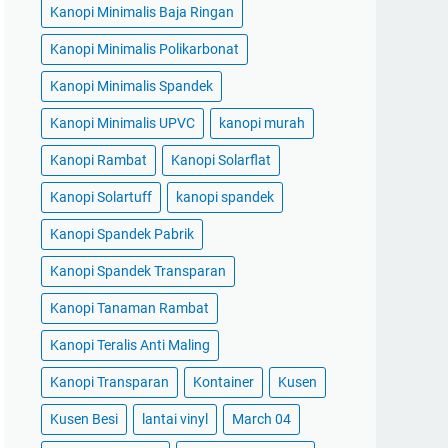
Kanopi Minimalis Baja Ringan
Kanopi Minimalis Polikarbonat
Kanopi Minimalis Spandek
Kanopi Minimalis UPVC
kanopi murah
Kanopi Rambat
Kanopi Solarflat
Kanopi Solartuff
kanopi spandek
Kanopi Spandek Pabrik
Kanopi Spandek Transparan
Kanopi Tanaman Rambat
Kanopi Teralis Anti Maling
Kanopi Transparan
Kontainer
Kusen
Kusen Besi
lantai vinyl
March 04