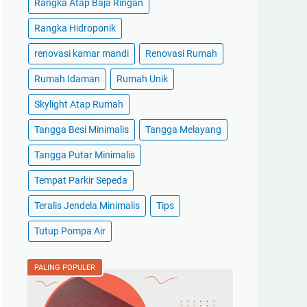
Rangka Atap Baja Ringan
Rangka Hidroponik
renovasi kamar mandi
Renovasi Rumah
Rumah Idaman
Rumah Unik
Skylight Atap Rumah
Tangga Besi Minimalis
Tangga Melayang
Tangga Putar Minimalis
Tempat Parkir Sepeda
Teralis Jendela Minimalis
Tips
Tutup Pompa Air
PALING POPULER