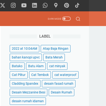
LABEL
2022 at 10:04AM
Atap Baja Ringan
bahan kanopi upvc
Bata Merah
Batako
Batu Alam
cat minyak
Cat Plitur
Cat Tembok
cat waterproof
Cladding Spandex
desain fasad rumah
Desain Mezzanine Besi
Desain Rumah
desain rumah idaman