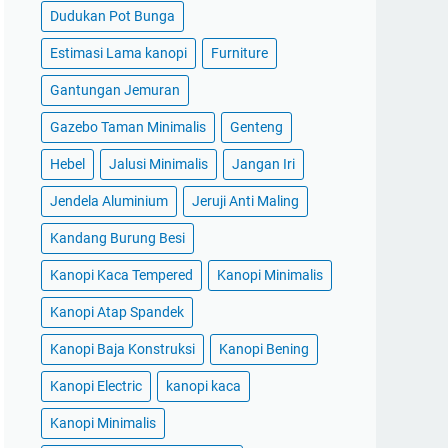
Dudukan Pot Bunga
Estimasi Lama kanopi
Furniture
Gantungan Jemuran
Gazebo Taman Minimalis
Genteng
Hebel
Jalusi Minimalis
Jangan Iri
Jendela Aluminium
Jeruji Anti Maling
Kandang Burung Besi
Kanopi Kaca Tempered
Kanopi Minimalis
Kanopi Atap Spandek
Kanopi Baja Konstruksi
Kanopi Bening
Kanopi Electric
kanopi kaca
Kanopi Minimalis