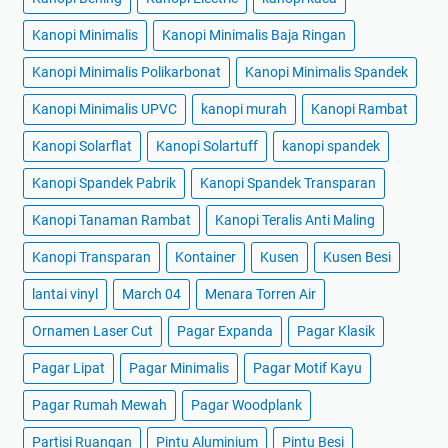
Kanopi Minimalis
Kanopi Minimalis Baja Ringan
Kanopi Minimalis Polikarbonat
Kanopi Minimalis Spandek
Kanopi Minimalis UPVC
kanopi murah
Kanopi Rambat
Kanopi Solarflat
Kanopi Solartuff
kanopi spandek
Kanopi Spandek Pabrik
Kanopi Spandek Transparan
Kanopi Tanaman Rambat
Kanopi Teralis Anti Maling
Kanopi Transparan
Kontainer
Kusen
Kusen Besi
lantai vinyl
March 04
Menara Torren Air
Ornamen Laser Cut
Pagar Expanda
Pagar Klasik
Pagar Lipat
Pagar Minimalis
Pagar Motif Kayu
Pagar Rumah Mewah
Pagar Woodplank
Partisi Ruangan
Pintu Aluminium
Pintu Besi