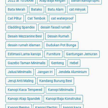
2022 at 10:04AM
Atap Baja Ringan
bahan kanopi upvc
Bata Merah
Batako
Batu Alam
cat minyak
Cat Plitur
Cat Tembok
cat waterproof
Cladding Spandex
desain fasad rumah
Desain Mezzanine Besi
Desain Rumah
desain rumah idaman
Dudukan Pot Bunga
Estimasi Lama kanopi
Furniture
Gantungan Jemuran
Gazebo Taman Minimalis
Genteng
Hebel
Jalusi Minimalis
Jangan Iri
Jendela Aluminium
Jeruji Anti Maling
Kandang Burung Besi
Kanopi Kaca Tempered
Kanopi Minimalis
Kanopi Atap Spandek
Kanopi Baja Konstruksi
Kanopi Bening
Kanopi Electric
kanopi kaca