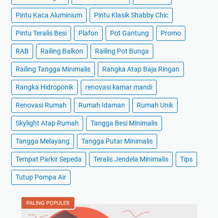
Pintu Kaca Aluminium
Pintu Klasik Shabby Chic
Pintu Teralis Besi
Plafon
Pot Gantung
Promo
RAB
Railing Balkon
Railing Pot Bunga
Railing Tangga Minimalis
Rangka Atap Baja Ringan
Rangka Hidroponik
renovasi kamar mandi
Renovasi Rumah
Rumah Idaman
Rumah Unik
Skylight Atap Rumah
Tangga Besi Minimalis
Tangga Melayang
Tangga Putar Minimalis
Tempat Parkir Sepeda
Teralis Jendela Minimalis
Tips
Tutup Pompa Air
PALING POPULER