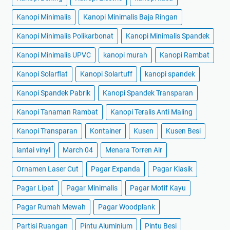
Kanopi Minimalis
Kanopi Minimalis Baja Ringan
Kanopi Minimalis Polikarbonat
Kanopi Minimalis Spandek
Kanopi Minimalis UPVC
kanopi murah
Kanopi Rambat
Kanopi Solarflat
Kanopi Solartuff
kanopi spandek
Kanopi Spandek Pabrik
Kanopi Spandek Transparan
Kanopi Tanaman Rambat
Kanopi Teralis Anti Maling
Kanopi Transparan
Kontainer
Kusen
Kusen Besi
lantai vinyl
March 04
Menara Torren Air
Ornamen Laser Cut
Pagar Expanda
Pagar Klasik
Pagar Lipat
Pagar Minimalis
Pagar Motif Kayu
Pagar Rumah Mewah
Pagar Woodplank
Partisi Ruangan
Pintu Aluminium
Pintu Besi