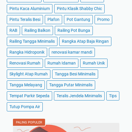
Pintu Kaca Aluminium
Pintu Klasik Shabby Chic
Pintu Teralis Besi
Plafon
Pot Gantung
Promo
RAB
Railing Balkon
Railing Pot Bunga
Railing Tangga Minimalis
Rangka Atap Baja Ringan
Rangka Hidroponik
renovasi kamar mandi
Renovasi Rumah
Rumah Idaman
Rumah Unik
Skylight Atap Rumah
Tangga Besi Minimalis
Tangga Melayang
Tangga Putar Minimalis
Tempat Parkir Sepeda
Teralis Jendela Minimalis
Tips
Tutup Pompa Air
PALING POPULER