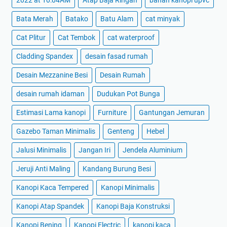
2022 at 10:04AM
Atap Baja Ringan
bahan kanopi upvc
Bata Merah
Batako
Batu Alam
cat minyak
Cat Plitur
Cat Tembok
cat waterproof
Cladding Spandex
desain fasad rumah
Desain Mezzanine Besi
Desain Rumah
desain rumah idaman
Dudukan Pot Bunga
Estimasi Lama kanopi
Furniture
Gantungan Jemuran
Gazebo Taman Minimalis
Genteng
Hebel
Jalusi Minimalis
Jangan Iri
Jendela Aluminium
Jeruji Anti Maling
Kandang Burung Besi
Kanopi Kaca Tempered
Kanopi Minimalis
Kanopi Atap Spandek
Kanopi Baja Konstruksi
Kanopi Bening
Kanopi Electric
kanopi kaca