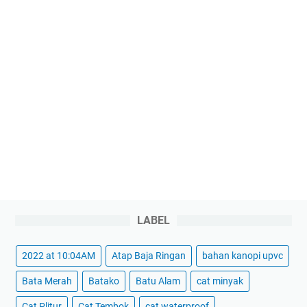
LABEL
2022 at 10:04AM
Atap Baja Ringan
bahan kanopi upvc
Bata Merah
Batako
Batu Alam
cat minyak
Cat Plitur
Cat Tembok
cat waterproof