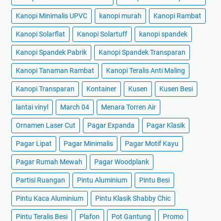
Kanopi Minimalis UPVC
kanopi murah
Kanopi Rambat
Kanopi Solarflat
Kanopi Solartuff
kanopi spandek
Kanopi Spandek Pabrik
Kanopi Spandek Transparan
Kanopi Tanaman Rambat
Kanopi Teralis Anti Maling
Kanopi Transparan
Kontainer
Kusen
Kusen Besi
lantai vinyl
March 04
Menara Torren Air
Ornamen Laser Cut
Pagar Expanda
Pagar Klasik
Pagar Lipat
Pagar Minimalis
Pagar Motif Kayu
Pagar Rumah Mewah
Pagar Woodplank
Partisi Ruangan
Pintu Aluminium
Pintu Besi
Pintu Kaca Aluminium
Pintu Klasik Shabby Chic
Pintu Teralis Besi
Plafon
Pot Gantung
Promo