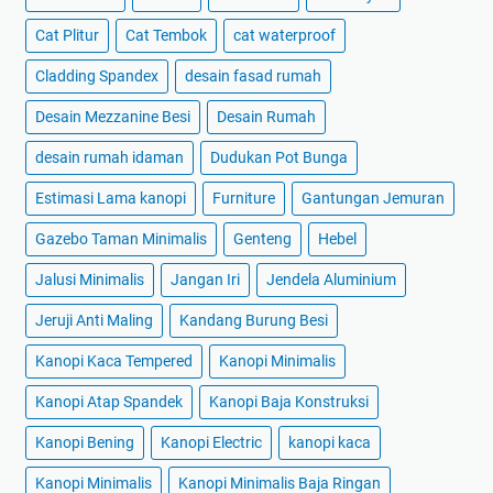
Cat Plitur
Cat Tembok
cat waterproof
Cladding Spandex
desain fasad rumah
Desain Mezzanine Besi
Desain Rumah
desain rumah idaman
Dudukan Pot Bunga
Estimasi Lama kanopi
Furniture
Gantungan Jemuran
Gazebo Taman Minimalis
Genteng
Hebel
Jalusi Minimalis
Jangan Iri
Jendela Aluminium
Jeruji Anti Maling
Kandang Burung Besi
Kanopi Kaca Tempered
Kanopi Minimalis
Kanopi Atap Spandek
Kanopi Baja Konstruksi
Kanopi Bening
Kanopi Electric
kanopi kaca
Kanopi Minimalis
Kanopi Minimalis Baja Ringan