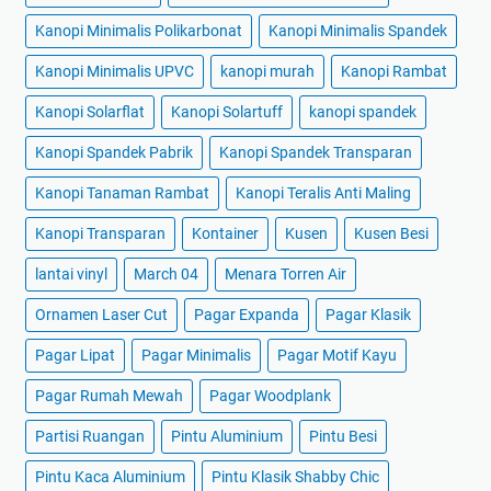
Kanopi Minimalis Polikarbonat
Kanopi Minimalis Spandek
Kanopi Minimalis UPVC
kanopi murah
Kanopi Rambat
Kanopi Solarflat
Kanopi Solartuff
kanopi spandek
Kanopi Spandek Pabrik
Kanopi Spandek Transparan
Kanopi Tanaman Rambat
Kanopi Teralis Anti Maling
Kanopi Transparan
Kontainer
Kusen
Kusen Besi
lantai vinyl
March 04
Menara Torren Air
Ornamen Laser Cut
Pagar Expanda
Pagar Klasik
Pagar Lipat
Pagar Minimalis
Pagar Motif Kayu
Pagar Rumah Mewah
Pagar Woodplank
Partisi Ruangan
Pintu Aluminium
Pintu Besi
Pintu Kaca Aluminium
Pintu Klasik Shabby Chic