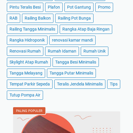
Pintu Teralis Besi
Plafon
Pot Gantung
Promo
RAB
Railing Balkon
Railing Pot Bunga
Railing Tangga Minimalis
Rangka Atap Baja Ringan
Rangka Hidroponik
renovasi kamar mandi
Renovasi Rumah
Rumah Idaman
Rumah Unik
Skylight Atap Rumah
Tangga Besi Minimalis
Tangga Melayang
Tangga Putar Minimalis
Tempat Parkir Sepeda
Teralis Jendela Minimalis
Tips
Tutup Pompa Air
PALING POPULER