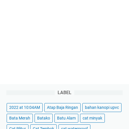
LABEL
2022 at 10:04AM
Atap Baja Ringan
bahan kanopi upvc
Bata Merah
Batako
Batu Alam
cat minyak
Cat Plitur
Cat Tembok
cat waterproof