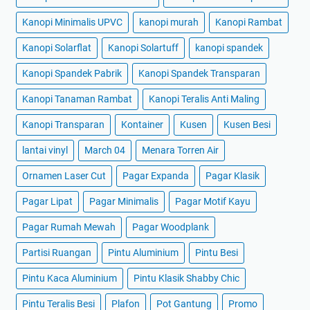
Kanopi Minimalis UPVC
kanopi murah
Kanopi Rambat
Kanopi Solarflat
Kanopi Solartuff
kanopi spandek
Kanopi Spandek Pabrik
Kanopi Spandek Transparan
Kanopi Tanaman Rambat
Kanopi Teralis Anti Maling
Kanopi Transparan
Kontainer
Kusen
Kusen Besi
lantai vinyl
March 04
Menara Torren Air
Ornamen Laser Cut
Pagar Expanda
Pagar Klasik
Pagar Lipat
Pagar Minimalis
Pagar Motif Kayu
Pagar Rumah Mewah
Pagar Woodplank
Partisi Ruangan
Pintu Aluminium
Pintu Besi
Pintu Kaca Aluminium
Pintu Klasik Shabby Chic
Pintu Teralis Besi
Plafon
Pot Gantung
Promo