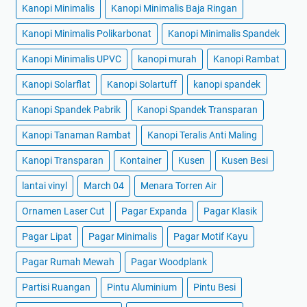
Kanopi Minimalis
Kanopi Minimalis Baja Ringan
Kanopi Minimalis Polikarbonat
Kanopi Minimalis Spandek
Kanopi Minimalis UPVC
kanopi murah
Kanopi Rambat
Kanopi Solarflat
Kanopi Solartuff
kanopi spandek
Kanopi Spandek Pabrik
Kanopi Spandek Transparan
Kanopi Tanaman Rambat
Kanopi Teralis Anti Maling
Kanopi Transparan
Kontainer
Kusen
Kusen Besi
lantai vinyl
March 04
Menara Torren Air
Ornamen Laser Cut
Pagar Expanda
Pagar Klasik
Pagar Lipat
Pagar Minimalis
Pagar Motif Kayu
Pagar Rumah Mewah
Pagar Woodplank
Partisi Ruangan
Pintu Aluminium
Pintu Besi