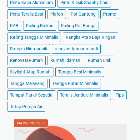
Pintu Kaca Aluminium
Pintu Klasik Shabby Chic
Pintu Teralis Besi
Plafon
Pot Gantung
Promo
RAB
Railing Balkon
Railing Pot Bunga
Railing Tangga Minimalis
Rangka Atap Baja Ringan
Rangka Hidroponik
renovasi kamar mandi
Renovasi Rumah
Rumah Idaman
Rumah Unik
Skylight Atap Rumah
Tangga Besi Minimalis
Tangga Melayang
Tangga Putar Minimalis
Tempat Parkir Sepeda
Teralis Jendela Minimalis
Tips
Tutup Pompa Air
PALING POPULER