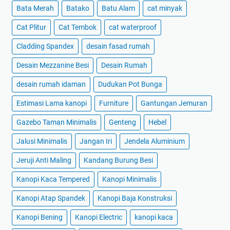
Bata Merah
Batako
Batu Alam
cat minyak
Cat Plitur
Cat Tembok
cat waterproof
Cladding Spandex
desain fasad rumah
Desain Mezzanine Besi
Desain Rumah
desain rumah idaman
Dudukan Pot Bunga
Estimasi Lama kanopi
Furniture
Gantungan Jemuran
Gazebo Taman Minimalis
Genteng
Hebel
Jalusi Minimalis
Jangan Iri
Jendela Aluminium
Jeruji Anti Maling
Kandang Burung Besi
Kanopi Kaca Tempered
Kanopi Minimalis
Kanopi Atap Spandek
Kanopi Baja Konstruksi
Kanopi Bening
Kanopi Electric
kanopi kaca