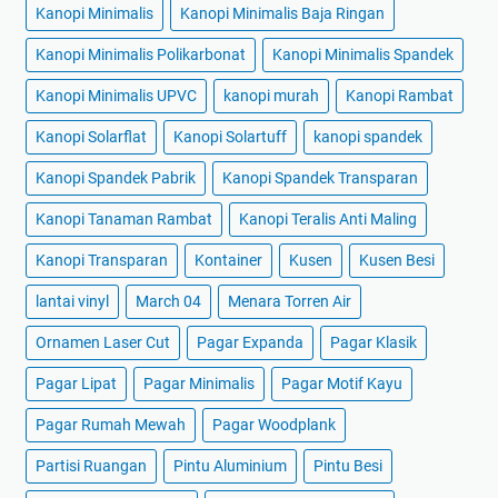
Kanopi Minimalis
Kanopi Minimalis Baja Ringan
Kanopi Minimalis Polikarbonat
Kanopi Minimalis Spandek
Kanopi Minimalis UPVC
kanopi murah
Kanopi Rambat
Kanopi Solarflat
Kanopi Solartuff
kanopi spandek
Kanopi Spandek Pabrik
Kanopi Spandek Transparan
Kanopi Tanaman Rambat
Kanopi Teralis Anti Maling
Kanopi Transparan
Kontainer
Kusen
Kusen Besi
lantai vinyl
March 04
Menara Torren Air
Ornamen Laser Cut
Pagar Expanda
Pagar Klasik
Pagar Lipat
Pagar Minimalis
Pagar Motif Kayu
Pagar Rumah Mewah
Pagar Woodplank
Partisi Ruangan
Pintu Aluminium
Pintu Besi