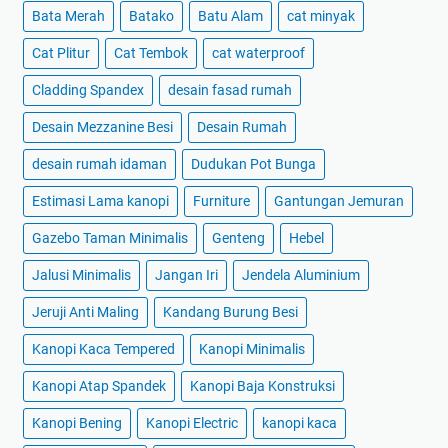
Bata Merah
Batako
Batu Alam
cat minyak
Cat Plitur
Cat Tembok
cat waterproof
Cladding Spandex
desain fasad rumah
Desain Mezzanine Besi
Desain Rumah
desain rumah idaman
Dudukan Pot Bunga
Estimasi Lama kanopi
Furniture
Gantungan Jemuran
Gazebo Taman Minimalis
Genteng
Hebel
Jalusi Minimalis
Jangan Iri
Jendela Aluminium
Jeruji Anti Maling
Kandang Burung Besi
Kanopi Kaca Tempered
Kanopi Minimalis
Kanopi Atap Spandek
Kanopi Baja Konstruksi
Kanopi Bening
Kanopi Electric
kanopi kaca