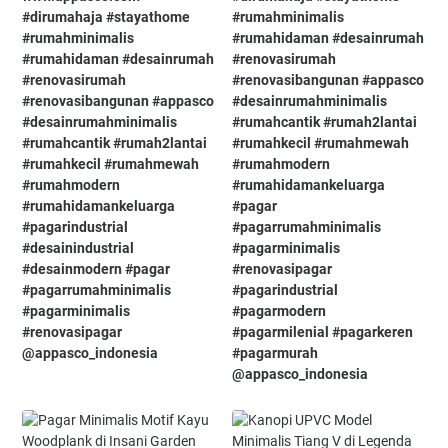
#dirumahaja⁠ #stayathome⁠
#rumahminimalis⁠
#rumahminimalis⁠
#rumahidaman⁠ #desainrumah⁠
#rumahidaman⁠ #desainrumah⁠
#renovasirumah⁠
#renovasirumah⁠
#renovasibangunan⁠ #appasco⁠
#renovasibangunan⁠ #appasco⁠
#desainrumahminimalis⁠
#desainrumahminimalis⁠
#rumahcantik⁠ #rumah2lantai⁠
#rumahcantik⁠ #rumah2lantai⁠
#rumahkecil⁠ #rumahmewah⁠
#rumahkecil⁠ #rumahmewah⁠
#rumahmodern⁠
#rumahmodern⁠
#rumahidamankeluarga⁠
#rumahidamankeluarga⁠
#pagar⁠
#pagarindustrial⁠
#pagarrumahminimalis⁠
#desainindustrial⁠
#pagarminimalis⁠
#desainmodern⁠ #pagar⁠
#renovasipagar⁠
#pagarrumahminimalis⁠
#pagarindustrial⁠
#pagarminimalis⁠
#pagarmodern⁠
#renovasipagar⁠
#pagarmilenial⁠ #pagarkeren⁠
@appasco_indonesia
#pagarmurah⁠
@appasco_indonesia