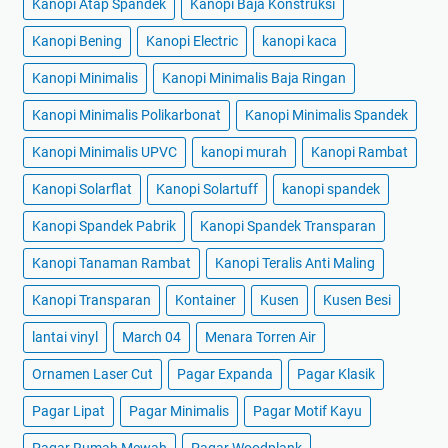
Kanopi Atap Spandek
Kanopi Baja Konstruksi
Kanopi Bening
Kanopi Electric
kanopi kaca
Kanopi Minimalis
Kanopi Minimalis Baja Ringan
Kanopi Minimalis Polikarbonat
Kanopi Minimalis Spandek
Kanopi Minimalis UPVC
kanopi murah
Kanopi Rambat
Kanopi Solarflat
Kanopi Solartuff
kanopi spandek
Kanopi Spandek Pabrik
Kanopi Spandek Transparan
Kanopi Tanaman Rambat
Kanopi Teralis Anti Maling
Kanopi Transparan
Kontainer
Kusen
Kusen Besi
lantai vinyl
March 04
Menara Torren Air
Ornamen Laser Cut
Pagar Expanda
Pagar Klasik
Pagar Lipat
Pagar Minimalis
Pagar Motif Kayu