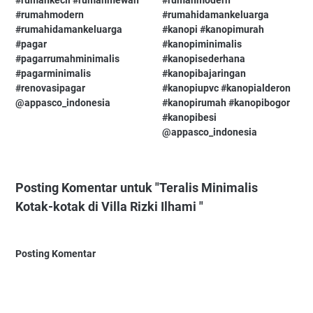
#rumahkecil⁠ #rumahmewah⁠
#rumahmodern⁠
#rumahmodern⁠
#rumahidamankeluarga⁠
#rumahidamankeluarga⁠
#kanopi⁠ #kanopimurah⁠
#pagar⁠
#kanopiminimalis⁠
#pagarrumahminimalis⁠
#kanopisederhana⁠
#pagarminimalis⁠
#kanopibajaringan⁠
#renovasipagar⁠
#kanopiupvc⁠ #kanopialderon⁠
@appasco_indonesia
#kanopirumah⁠ #kanopibogor⁠
#kanopibesi⁠
@appasco_indonesia
Posting Komentar untuk "Teralis Minimalis
Kotak-kotak di Villa Rizki Ilhami⁠ ⁠"
Posting Komentar