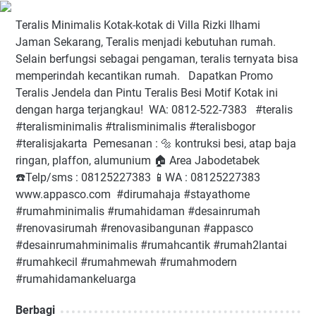
Teralis Minimalis Kotak-kotak di Villa Rizki Ilhami⁠ ⁠
Jaman Sekarang, Teralis menjadi kebutuhan rumah.
Selain berfungsi sebagai pengaman, teralis ternyata bisa
memperindah kecantikan rumah. ⁠ ⁠ Dapatkan Promo
Teralis Jendela dan Pintu Teralis Besi Motif Kotak ini
dengan harga terjangkau!⁠ ⁠ WA: 0812-522-7383⁠ ⁠ ⁠ #teralis⁠
#teralisminimalis⁠ #tralisminimalis⁠ #teralisbogor⁠
#teralisjakarta⁠ ⁠ Pemesanan : 🔩 kontruksi besi, atap baja
ringan, plaffon, alumunium⁠ 🏠 Area Jabodetabek⁠
☎️Telp/sms : 08125227383⁠ 📱WA : 08125227383⁠
www.appasco.com⁠ ⁠ #dirumahaja⁠ #stayathome⁠
#rumahminimalis⁠ #rumahidaman⁠ #desainrumah⁠
#renovasirumah⁠ #renovasibangunan⁠ #appasco⁠
#desainrumahminimalis⁠ #rumahcantik⁠ #rumah2lantai⁠
#rumahkecil⁠ #rumahmewah⁠ #rumahmodern⁠
#rumahidamankeluarga
Berbagi