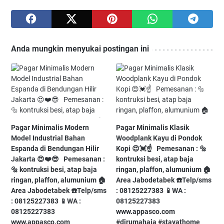
Anda mungkin menyukai postingan ini
Pagar Minimalis Modern
Pagar Minimalis Klasik
Model Industrial Bahan
Woodplank Kayu di Pondok
Espanda di Bendungan Hilir
Kopi⁠ 😍💓☝️⁠ ⁠ ⁠ Pemesanan : 🔩
Jakarta 😍❤️😎⁠ ⁠ ⁠ Pemesanan :
kontruksi besi, atap baja
🔩 kontruksi besi, atap baja
ringan, plaffon, alumunium⁠ 🏠
ringan, plaffon, alumunium⁠ 🏠
Area Jabodetabek⁠ ☎️Telp/sms
Area Jabodetabek⁠ ☎️Telp/sms
: 08125227383⁠ 📱WA :
: 08125227383⁠ 📱WA :
08125227383⁠
08125227383⁠
www.appasco.com⁠ ⁠
www.appasco.com⁠ ⁠
#dirumahaja⁠ #stayathome⁠