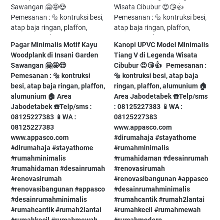
Pagar Minimalis Motif Kayu
Kanopi UPVC Model Minimalis
Woodplank di Insani Garden
Tiang V di Legenda Wisata
Sawangan⁠ 🤗🤩😍⁠ ⁠ ⁠
Cibubur 😍😘👍⁠ ⁠ ⁠ Pemesanan :
Pemesanan : 🔩 kontruksi
🔩 kontruksi besi, atap baja
besi, atap baja ringan, plaffon,
ringan, plaffon, alumunium⁠ 🏠
alumunium⁠ 🏠 Area
Area Jabodetabek⁠ ☎️Telp/sms
Jabodetabek⁠ ☎️Telp/sms :
: 08125227383⁠ 📱WA :
08125227383⁠ 📱WA :
08125227383⁠
08125227383⁠
www.appasco.com⁠ ⁠
www.appasco.com⁠ ⁠
#dirumahaja⁠ #stayathome⁠
#dirumahaja⁠ #stayathome⁠
#rumahminimalis⁠
#rumahminimalis⁠
#rumahidaman⁠ #desainrumah⁠
#rumahidaman⁠ #desainrumah⁠
#renovasirumah⁠
#renovasirumah⁠
#renovasibangunan⁠ #appasco⁠
#renovasibangunan⁠ #appasco⁠
#desainrumahminimalis⁠
#desainrumahminimalis⁠
#rumahcantik⁠ #rumah2lantai⁠
#rumahcantik⁠ #rumah2lantai⁠
#rumahkecil⁠ #rumahmewah⁠