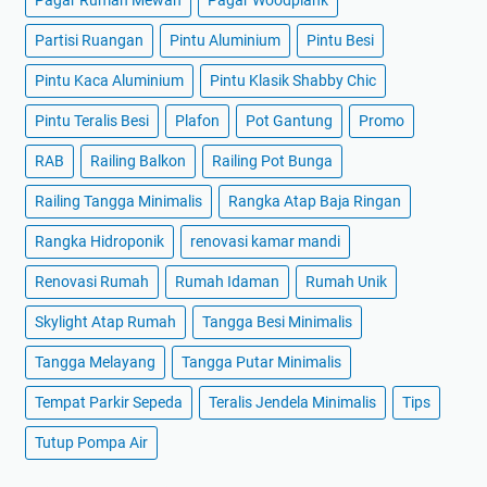
Pagar Rumah Mewah
Pagar Woodplank
Partisi Ruangan
Pintu Aluminium
Pintu Besi
Pintu Kaca Aluminium
Pintu Klasik Shabby Chic
Pintu Teralis Besi
Plafon
Pot Gantung
Promo
RAB
Railing Balkon
Railing Pot Bunga
Railing Tangga Minimalis
Rangka Atap Baja Ringan
Rangka Hidroponik
renovasi kamar mandi
Renovasi Rumah
Rumah Idaman
Rumah Unik
Skylight Atap Rumah
Tangga Besi Minimalis
Tangga Melayang
Tangga Putar Minimalis
Tempat Parkir Sepeda
Teralis Jendela Minimalis
Tips
Tutup Pompa Air