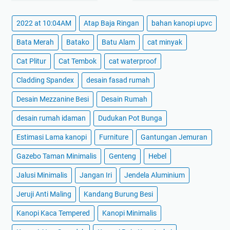
2022 at 10:04AM
Atap Baja Ringan
bahan kanopi upvc
Bata Merah
Batako
Batu Alam
cat minyak
Cat Plitur
Cat Tembok
cat waterproof
Cladding Spandex
desain fasad rumah
Desain Mezzanine Besi
Desain Rumah
desain rumah idaman
Dudukan Pot Bunga
Estimasi Lama kanopi
Furniture
Gantungan Jemuran
Gazebo Taman Minimalis
Genteng
Hebel
Jalusi Minimalis
Jangan Iri
Jendela Aluminium
Jeruji Anti Maling
Kandang Burung Besi
Kanopi Kaca Tempered
Kanopi Minimalis