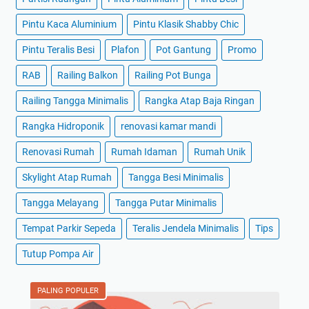
Pintu Kaca Aluminium
Pintu Klasik Shabby Chic
Pintu Teralis Besi
Plafon
Pot Gantung
Promo
RAB
Railing Balkon
Railing Pot Bunga
Railing Tangga Minimalis
Rangka Atap Baja Ringan
Rangka Hidroponik
renovasi kamar mandi
Renovasi Rumah
Rumah Idaman
Rumah Unik
Skylight Atap Rumah
Tangga Besi Minimalis
Tangga Melayang
Tangga Putar Minimalis
Tempat Parkir Sepeda
Teralis Jendela Minimalis
Tips
Tutup Pompa Air
PALING POPULER