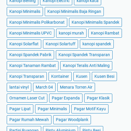
Kanopi Bening
Kanopi Electric
kanopi kaca
Kanopi Minimalis
Kanopi Minimalis Baja Ringan
Kanopi Minimalis Polikarbonat
Kanopi Minimalis Spandek
Kanopi Minimalis UPVC
kanopi murah
Kanopi Rambat
Kanopi Solarflat
Kanopi Solartuff
kanopi spandek
Kanopi Spandek Pabrik
Kanopi Spandek Transparan
Kanopi Tanaman Rambat
Kanopi Teralis Anti Maling
Kanopi Transparan
Kontainer
Kusen
Kusen Besi
lantai vinyl
March 04
Menara Torren Air
Ornamen Laser Cut
Pagar Expanda
Pagar Klasik
Pagar Lipat
Pagar Minimalis
Pagar Motif Kayu
Pagar Rumah Mewah
Pagar Woodplank
Partisi Ruangan
Pintu Aluminium
Pintu Besi