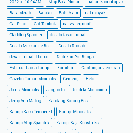
2022 at 10:04AM
Atap Baja Ringan
bahan kanopi upvc
Bata Merah
Batako
Batu Alam
cat minyak
Cat Plitur
Cat Tembok
cat waterproof
Cladding Spandex
desain fasad rumah
Desain Mezzanine Besi
Desain Rumah
desain rumah idaman
Dudukan Pot Bunga
Estimasi Lama kanopi
Furniture
Gantungan Jemuran
Gazebo Taman Minimalis
Genteng
Hebel
Jalusi Minimalis
Jangan Iri
Jendela Aluminium
Jeruji Anti Maling
Kandang Burung Besi
Kanopi Kaca Tempered
Kanopi Minimalis
Kanopi Atap Spandek
Kanopi Baja Konstruksi