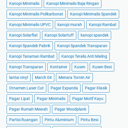
Kanopi Minimalis
Kanopi Minimalis Baja Ringan
Kanopi Minimalis Polikarbonat
Kanopi Minimalis Spandek
Kanopi Minimalis UPVC
kanopi murah
Kanopi Rambat
Kanopi Solarflat
Kanopi Solartuff
kanopi spandek
Kanopi Spandek Pabrik
Kanopi Spandek Transparan
Kanopi Tanaman Rambat
Kanopi Teralis Anti Maling
Kanopi Transparan
Kontainer
Kusen
Kusen Besi
lantai vinyl
March 04
Menara Torren Air
Ornamen Laser Cut
Pagar Expanda
Pagar Klasik
Pagar Lipat
Pagar Minimalis
Pagar Motif Kayu
Pagar Rumah Mewah
Pagar Woodplank
Partisi Ruangan
Pintu Aluminium
Pintu Besi