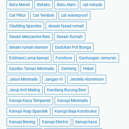
Bata Merah
Batako
Batu Alam
cat minyak
Cat Plitur
Cat Tembok
cat waterproof
Cladding Spandex
desain fasad rumah
Desain Mezzanine Besi
Desain Rumah
desain rumah idaman
Dudukan Pot Bunga
Estimasi Lama kanopi
Furniture
Gantungan Jemuran
Gazebo Taman Minimalis
Genteng
Hebel
Jalusi Minimalis
Jangan Iri
Jendela Aluminium
Jeruji Anti Maling
Kandang Burung Besi
Kanopi Kaca Tempered
Kanopi Minimalis
Kanopi Atap Spandek
Kanopi Baja Konstruksi
Kanopi Bening
Kanopi Electric
kanopi kaca