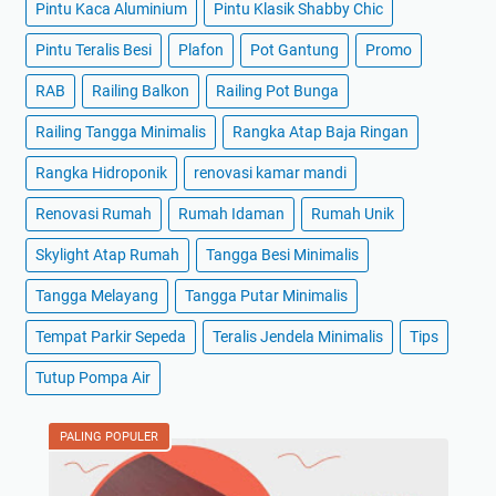
Pintu Kaca Aluminium
Pintu Klasik Shabby Chic
Pintu Teralis Besi
Plafon
Pot Gantung
Promo
RAB
Railing Balkon
Railing Pot Bunga
Railing Tangga Minimalis
Rangka Atap Baja Ringan
Rangka Hidroponik
renovasi kamar mandi
Renovasi Rumah
Rumah Idaman
Rumah Unik
Skylight Atap Rumah
Tangga Besi Minimalis
Tangga Melayang
Tangga Putar Minimalis
Tempat Parkir Sepeda
Teralis Jendela Minimalis
Tips
Tutup Pompa Air
PALING POPULER