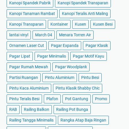
Kanopi Spandek Pabrik
Kanopi Spandek Transparan
Kanopi Tanaman Rambat
Kanopi Teralis Anti Maling
Kanopi Transparan
Kontainer
Kusen
Kusen Besi
lantai vinyl
March 04
Menara Torren Air
Ornamen Laser Cut
Pagar Expanda
Pagar Klasik
Pagar Lipat
Pagar Minimalis
Pagar Motif Kayu
Pagar Rumah Mewah
Pagar Woodplank
Partisi Ruangan
Pintu Aluminium
Pintu Besi
Pintu Kaca Aluminium
Pintu Klasik Shabby Chic
Pintu Teralis Besi
Plafon
Pot Gantung
Promo
RAB
Railing Balkon
Railing Pot Bunga
Railing Tangga Minimalis
Rangka Atap Baja Ringan