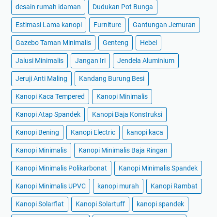
desain rumah idaman
Dudukan Pot Bunga
Estimasi Lama kanopi
Furniture
Gantungan Jemuran
Gazebo Taman Minimalis
Genteng
Hebel
Jalusi Minimalis
Jangan Iri
Jendela Aluminium
Jeruji Anti Maling
Kandang Burung Besi
Kanopi Kaca Tempered
Kanopi Minimalis
Kanopi Atap Spandek
Kanopi Baja Konstruksi
Kanopi Bening
Kanopi Electric
kanopi kaca
Kanopi Minimalis
Kanopi Minimalis Baja Ringan
Kanopi Minimalis Polikarbonat
Kanopi Minimalis Spandek
Kanopi Minimalis UPVC
kanopi murah
Kanopi Rambat
Kanopi Solarflat
Kanopi Solartuff
kanopi spandek