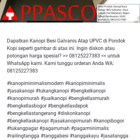
Dapatkan Kanopi Besi Galvanis Atap UPVC di Pondok
Kopi seperti gambar di atas ini. Ingin diskon atau
potongan harga spesial? >> 08125227383 << untuk
WhatsApp kami. Kami tunggu orderan Anda WA:
08125227383
#kanopiminimalismodern #kanopiminimalis
#jasakanopi #tukangkanopi #bengkelkanopi
#kanopimurah #jualkanopi #bengkellasmurah
#bengkellasbogor #bengkellasdepok
#bengkellastangerang #diskonkanopi
#bengkellaskanopi #jasakanopimurah #kanopibogor
#tukangpagar #pagarrumah #pagarminimalis
#railingtangga #tanggabesi #tanggakayu #jasatangga