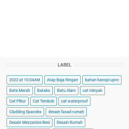
LABEL
2022 at 10:04AM
Atap Baja Ringan
bahan kanopi upvc
Bata Merah
Batako
Batu Alam
cat minyak
Cat Plitur
Cat Tembok
cat waterproof
Cladding Spandex
desain fasad rumah
Desain Mezzanine Besi
Desain Rumah