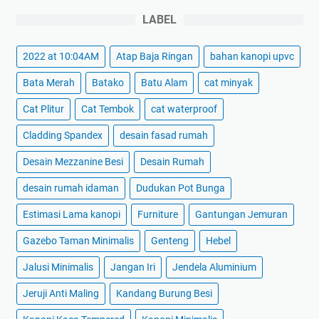
LABEL
2022 at 10:04AM
Atap Baja Ringan
bahan kanopi upvc
Bata Merah
Batako
Batu Alam
cat minyak
Cat Plitur
Cat Tembok
cat waterproof
Cladding Spandex
desain fasad rumah
Desain Mezzanine Besi
Desain Rumah
desain rumah idaman
Dudukan Pot Bunga
Estimasi Lama kanopi
Furniture
Gantungan Jemuran
Gazebo Taman Minimalis
Genteng
Hebel
Jalusi Minimalis
Jangan Iri
Jendela Aluminium
Jeruji Anti Maling
Kandang Burung Besi