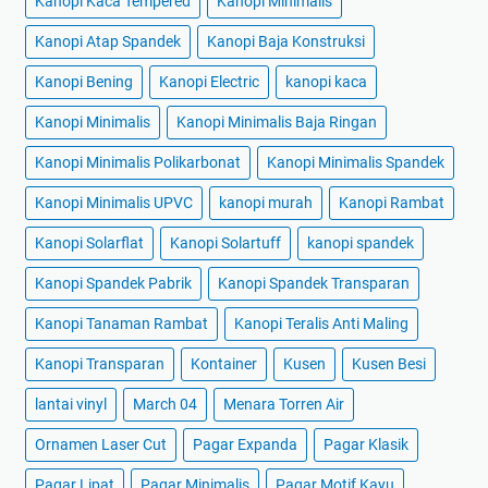
Kanopi Kaca Tempered
Kanopi Minimalis
Kanopi Atap Spandek
Kanopi Baja Konstruksi
Kanopi Bening
Kanopi Electric
kanopi kaca
Kanopi Minimalis
Kanopi Minimalis Baja Ringan
Kanopi Minimalis Polikarbonat
Kanopi Minimalis Spandek
Kanopi Minimalis UPVC
kanopi murah
Kanopi Rambat
Kanopi Solarflat
Kanopi Solartuff
kanopi spandek
Kanopi Spandek Pabrik
Kanopi Spandek Transparan
Kanopi Tanaman Rambat
Kanopi Teralis Anti Maling
Kanopi Transparan
Kontainer
Kusen
Kusen Besi
lantai vinyl
March 04
Menara Torren Air
Ornamen Laser Cut
Pagar Expanda
Pagar Klasik
Pagar Lipat
Pagar Minimalis
Pagar Motif Kayu