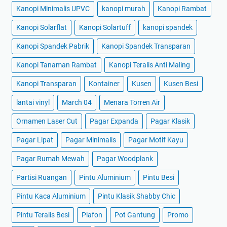
Kanopi Minimalis UPVC
kanopi murah
Kanopi Rambat
Kanopi Solarflat
Kanopi Solartuff
kanopi spandek
Kanopi Spandek Pabrik
Kanopi Spandek Transparan
Kanopi Tanaman Rambat
Kanopi Teralis Anti Maling
Kanopi Transparan
Kontainer
Kusen
Kusen Besi
lantai vinyl
March 04
Menara Torren Air
Ornamen Laser Cut
Pagar Expanda
Pagar Klasik
Pagar Lipat
Pagar Minimalis
Pagar Motif Kayu
Pagar Rumah Mewah
Pagar Woodplank
Partisi Ruangan
Pintu Aluminium
Pintu Besi
Pintu Kaca Aluminium
Pintu Klasik Shabby Chic
Pintu Teralis Besi
Plafon
Pot Gantung
Promo