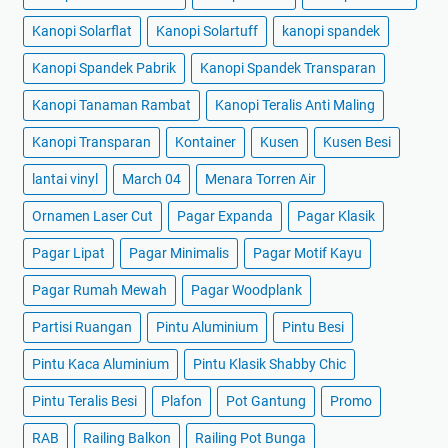
Kanopi Solarflat
Kanopi Solartuff
kanopi spandek
Kanopi Spandek Pabrik
Kanopi Spandek Transparan
Kanopi Tanaman Rambat
Kanopi Teralis Anti Maling
Kanopi Transparan
Kontainer
Kusen
Kusen Besi
lantai vinyl
March 04
Menara Torren Air
Ornamen Laser Cut
Pagar Expanda
Pagar Klasik
Pagar Lipat
Pagar Minimalis
Pagar Motif Kayu
Pagar Rumah Mewah
Pagar Woodplank
Partisi Ruangan
Pintu Aluminium
Pintu Besi
Pintu Kaca Aluminium
Pintu Klasik Shabby Chic
Pintu Teralis Besi
Plafon
Pot Gantung
Promo
RAB
Railing Balkon
Railing Pot Bunga