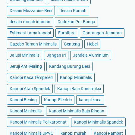
Desain Mezzanine Besi
Desain Rumah
desain rumah idaman
Dudukan Pot Bunga
Estimasi Lama kanopi
Furniture
Gantungan Jemuran
Gazebo Taman Minimalis
Genteng
Hebel
Jalusi Minimalis
Jangan Iri
Jendela Aluminium
Jeruji Anti Maling
Kandang Burung Besi
Kanopi Kaca Tempered
Kanopi Minimalis
Kanopi Atap Spandek
Kanopi Baja Konstruksi
Kanopi Bening
Kanopi Electric
kanopi kaca
Kanopi Minimalis
Kanopi Minimalis Baja Ringan
Kanopi Minimalis Polikarbonat
Kanopi Minimalis Spandek
Kanopi Minimalis UPVC
kanopi murah
Kanopi Rambat