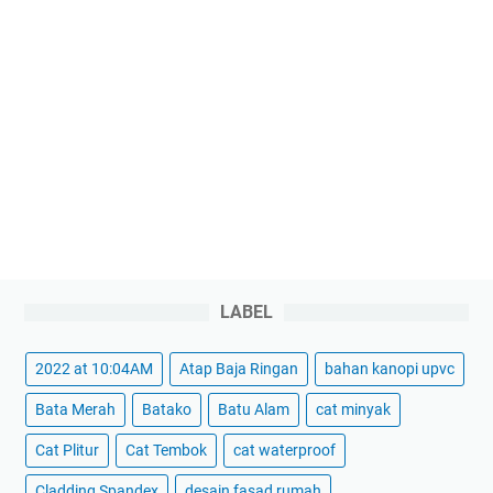
LABEL
2022 at 10:04AM
Atap Baja Ringan
bahan kanopi upvc
Bata Merah
Batako
Batu Alam
cat minyak
Cat Plitur
Cat Tembok
cat waterproof
Cladding Spandex
desain fasad rumah