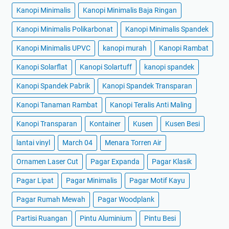
Kanopi Minimalis
Kanopi Minimalis Baja Ringan
Kanopi Minimalis Polikarbonat
Kanopi Minimalis Spandek
Kanopi Minimalis UPVC
kanopi murah
Kanopi Rambat
Kanopi Solarflat
Kanopi Solartuff
kanopi spandek
Kanopi Spandek Pabrik
Kanopi Spandek Transparan
Kanopi Tanaman Rambat
Kanopi Teralis Anti Maling
Kanopi Transparan
Kontainer
Kusen
Kusen Besi
lantai vinyl
March 04
Menara Torren Air
Ornamen Laser Cut
Pagar Expanda
Pagar Klasik
Pagar Lipat
Pagar Minimalis
Pagar Motif Kayu
Pagar Rumah Mewah
Pagar Woodplank
Partisi Ruangan
Pintu Aluminium
Pintu Besi