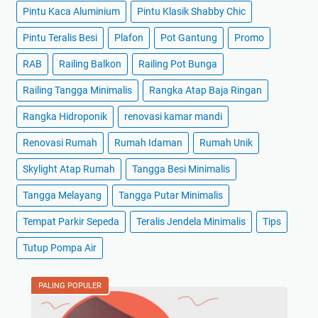
Pintu Kaca Aluminium
Pintu Klasik Shabby Chic
Pintu Teralis Besi
Plafon
Pot Gantung
Promo
RAB
Railing Balkon
Railing Pot Bunga
Railing Tangga Minimalis
Rangka Atap Baja Ringan
Rangka Hidroponik
renovasi kamar mandi
Renovasi Rumah
Rumah Idaman
Rumah Unik
Skylight Atap Rumah
Tangga Besi Minimalis
Tangga Melayang
Tangga Putar Minimalis
Tempat Parkir Sepeda
Teralis Jendela Minimalis
Tips
Tutup Pompa Air
PALING POPULER