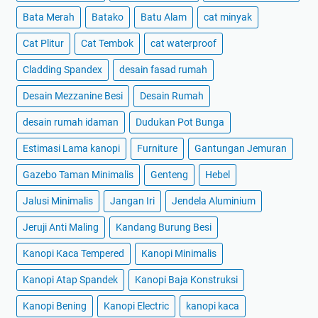
Bata Merah
Batako
Batu Alam
cat minyak
Cat Plitur
Cat Tembok
cat waterproof
Cladding Spandex
desain fasad rumah
Desain Mezzanine Besi
Desain Rumah
desain rumah idaman
Dudukan Pot Bunga
Estimasi Lama kanopi
Furniture
Gantungan Jemuran
Gazebo Taman Minimalis
Genteng
Hebel
Jalusi Minimalis
Jangan Iri
Jendela Aluminium
Jeruji Anti Maling
Kandang Burung Besi
Kanopi Kaca Tempered
Kanopi Minimalis
Kanopi Atap Spandek
Kanopi Baja Konstruksi
Kanopi Bening
Kanopi Electric
kanopi kaca