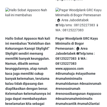
Hallo Sobat Appasco Nah kali
Pagar Woodplank GRC Kayu
ini membahas "Kelebihan dan
Minimalis di Bogor⁠
Kekurangan Kanopi Skylight"
Pemesanan :⁠ 🏠 Area
Skylight sendiri memang
Jabodetabek⁠ ☎️Telp/sms :
memiliki banyak keunggulan.
08125227383⁠ 📱WA :
Namun, dibalik semua
08125227383⁠
keunggulannya, atap rumah
www.appasco.com⁠ ⁠
kaca juga memiliki cukup
#dirumahaja⁠ #stayathome⁠
banyak kelemahan, terutama
#rumahminimalis⁠
kalau tidak dipasang dan
#rumahidaman⁠ #desainrumah⁠
diaplikasikan dengan benar.
#renovasirumah⁠
Kelemahan-kelemahannya ini
#renovasibangunan⁠ #appasco⁠
juga dapat membahayakan
#desainrumahminimalis⁠
keselamatan kita sebagai
#rumahcantik⁠ #rumah2lantai⁠