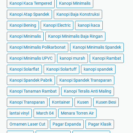
Kanopi Kaca Tempered
Kanopi Minimalis
Kanopi Atap Spandek
Kanopi Baja Konstruksi
Kanopi Bening
Kanopi Electric
kanopi kaca
Kanopi Minimalis
Kanopi Minimalis Baja Ringan
Kanopi Minimalis Polikarbonat
Kanopi Minimalis Spandek
Kanopi Minimalis UPVC
kanopi murah
Kanopi Rambat
Kanopi Solarflat
Kanopi Solartuff
kanopi spandek
Kanopi Spandek Pabrik
Kanopi Spandek Transparan
Kanopi Tanaman Rambat
Kanopi Teralis Anti Maling
Kanopi Transparan
Kontainer
Kusen
Kusen Besi
lantai vinyl
March 04
Menara Torren Air
Ornamen Laser Cut
Pagar Expanda
Pagar Klasik