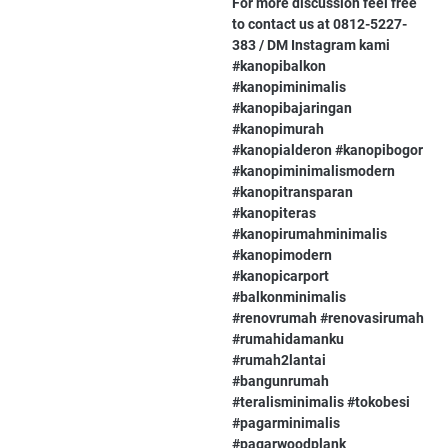
For more discussion feel free
to contact us at 0812-5227-
383 / DM Instagram kami
#kanopibalkon
#kanopiminimalis
#kanopibajaringan
#kanopimurah
#kanopialderon #kanopibogor
#kanopiminimalismodern
#kanopitransparan
#kanopiteras
#kanopirumahminimalis
#kanopimodern
#kanopicarport
#balkonminimalis
#renovrumah #renovasirumah
#rumahidamanku
#rumah2lantai
#bangunrumah
#teralisminimalis #tokobesi
#pagarminimalis
#pagarwoodplank