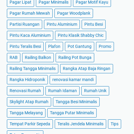
Pagar Lipat
Pagar Minimalis
Pagar Motif Kayu
Pagar Rumah Mewah
Pagar Woodplank
Partisi Ruangan
Pintu Aluminium
Pintu Besi
Pintu Kaca Aluminium
Pintu Klasik Shabby Chic
Pintu Teralis Besi
Plafon
Pot Gantung
Promo
RAB
Railing Balkon
Railing Pot Bunga
Railing Tangga Minimalis
Rangka Atap Baja Ringan
Rangka Hidroponik
renovasi kamar mandi
Renovasi Rumah
Rumah Idaman
Rumah Unik
Skylight Atap Rumah
Tangga Besi Minimalis
Tangga Melayang
Tangga Putar Minimalis
Tempat Parkir Sepeda
Teralis Jendela Minimalis
Tips