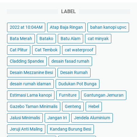
LABEL
2022 at 10:04AM
Atap Baja Ringan
bahan kanopi upvc
Bata Merah
Batako
Batu Alam
cat minyak
Cat Plitur
Cat Tembok
cat waterproof
Cladding Spandex
desain fasad rumah
Desain Mezzanine Besi
Desain Rumah
desain rumah idaman
Dudukan Pot Bunga
Estimasi Lama kanopi
Furniture
Gantungan Jemuran
Gazebo Taman Minimalis
Genteng
Hebel
Jalusi Minimalis
Jangan Iri
Jendela Aluminium
Jeruji Anti Maling
Kandang Burung Besi