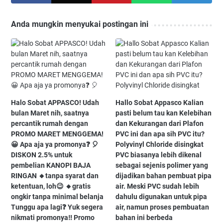
Anda mungkin menyukai postingan ini
Halo Sobat APPASCO! Udah
Hallo Sobat Appasco Kalian
bulan Maret nih, saatnya
pasti belum tau kan Kelebihan
percantik rumah dengan
dan Kekurangan dari Plafon
PROMO MARET MENGGEMA!
PVC ini dan apa sih PVC itu?
😀 Apa aja ya promonya❓ 🎈
Polyvinyl Chloride disingkat
DISKON 2.5% untuk
PVC biasanya lebih dikenal
pembelian KANOPI BAJA
sebagai sejenis polimer yang
RINGAN 🔸tanpa syarat dan
dijadikan bahan pembuat pipa
ketentuan, loh😉 🔸gratis
air. Meski PVC sudah lebih
ongkir tanpa minimal belanja
dahulu digunakan untuk pipa
Tunggu apa lagi❓ Yuk segera
air, namun proses pembuatan
nikmati promonya‼️ Promo
bahan ini berbeda