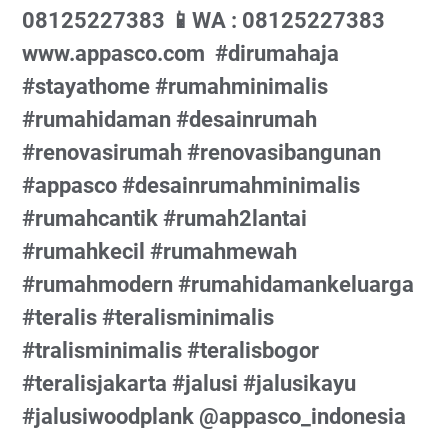
08125227383⁠ 📱WA : 08125227383⁠
www.appasco.com⁠ ⁠ #dirumahaja⁠
#stayathome⁠ #rumahminimalis⁠
#rumahidaman⁠ #desainrumah⁠
#renovasirumah⁠ #renovasibangunan⁠
#appasco⁠ #desainrumahminimalis⁠
#rumahcantik⁠ #rumah2lantai⁠
#rumahkecil⁠ #rumahmewah⁠
#rumahmodern⁠ #rumahidamankeluarga⁠
#teralis⁠ #teralisminimalis⁠
#tralisminimalis⁠ #teralisbogor⁠
#teralisjakarta⁠ #jalusi⁠ #jalusikayu⁠
#jalusiwoodplank⁠ @appasco_indonesia