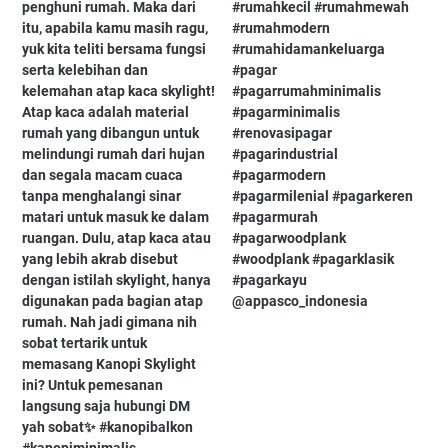
penghuni rumah. Maka dari
#rumahkecil⁠ #rumahmewah⁠
itu, apabila kamu masih ragu,
#rumahmodern⁠
yuk kita teliti bersama fungsi
#rumahidamankeluarga⁠
serta kelebihan dan
#pagar⁠
kelemahan atap kaca skylight!
#pagarrumahminimalis⁠
Atap kaca adalah material
#pagarminimalis⁠
rumah yang dibangun untuk
#renovasipagar⁠
melindungi rumah dari hujan
#pagarindustrial⁠
dan segala macam cuaca
#pagarmodern⁠
tanpa menghalangi sinar
#pagarmilenial⁠ #pagarkeren⁠
matari untuk masuk ke dalam
#pagarmurah⁠
ruangan. Dulu, atap kaca atau
#pagarwoodplank⁠
yang lebih akrab disebut
#woodplank⁠ #pagarklasik⁠
dengan istilah skylight, hanya
#pagarkayu⁠
digunakan pada bagian atap
@appasco_indonesia
rumah. Nah jadi gimana nih
sobat tertarik untuk
memasang Kanopi Skylight
ini? Untuk pemesanan
langsung saja hubungi DM
yah sobat✨ #kanopibalkon