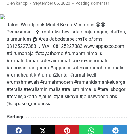
Oleh kanopi
September 06, 2020
Posting Komentar
Jalusi Woodplank Model Keren Minimalis 😍😎⁠ ⁠ ⁠
Pemesanan : 🔩 kontruksi besi, atap baja ringan, plaffon,
alumunium⁠ 🏠 Area Jabodetabek⁠ ☎️Telp/sms :
08125227383⁠ 📱WA : 08125227383⁠ www.appasco.com⁠ ⁠
#dirumahaja⁠ #stayathome⁠ #rumahminimalis⁠
#rumahidaman⁠ #desainrumah⁠ #renovasirumah⁠
#renovasibangunan⁠ #appasco⁠ #desainrumahminimalis⁠
#rumahcantik⁠ #rumah2lantai⁠ #rumahkecil⁠
#rumahmewah⁠ #rumahmodern⁠ #rumahidamankeluarga⁠
#teralis⁠ #teralisminimalis⁠ #tralisminimalis⁠ #teralisbogor⁠
#teralisjakarta⁠ #jalusi⁠ #jalusikayu⁠ #jalusiwoodplank⁠
@appasco_indonesia
Berbagi