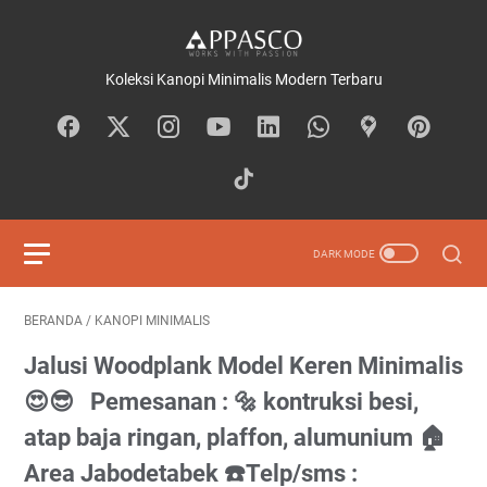
Koleksi Kanopi Minimalis Modern Terbaru
BERANDA
/
KANOPI MINIMALIS
Jalusi Woodplank Model Keren Minimalis
😍😎⁠ ⁠ ⁠ Pemesanan : 🔩 kontruksi besi,
atap baja ringan, plaffon, alumunium⁠ 🏠
Area Jabodetabek⁠ ☎️Telp/sms :