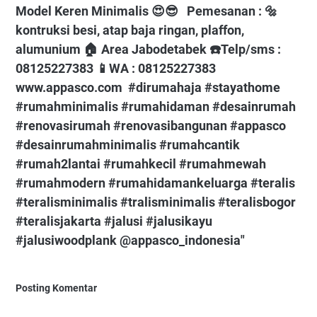
Model Keren Minimalis 😍😎⁠ ⁠ ⁠ Pemesanan : 🔩
kontruksi besi, atap baja ringan, plaffon,
alumunium⁠ 🏠 Area Jabodetabek⁠ ☎️Telp/sms :
08125227383⁠ 📱WA : 08125227383⁠
www.appasco.com⁠ ⁠ #dirumahaja⁠ #stayathome⁠
#rumahminimalis⁠ #rumahidaman⁠ #desainrumah⁠
#renovasirumah⁠ #renovasibangunan⁠ #appasco⁠
#desainrumahminimalis⁠ #rumahcantik⁠
#rumah2lantai⁠ #rumahkecil⁠ #rumahmewah⁠
#rumahmodern⁠ #rumahidamankeluarga⁠ #teralis⁠
#teralisminimalis⁠ #tralisminimalis⁠ #teralisbogor⁠
#teralisjakarta⁠ #jalusi⁠ #jalusikayu⁠
#jalusiwoodplank⁠ @appasco_indonesia"
Posting Komentar