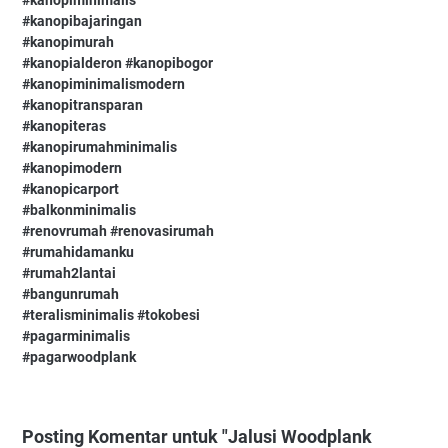
#kanopiminimalis
#kanopibajaringan
#kanopimurah
#kanopialderon #kanopibogor
#kanopiminimalismodern
#kanopitransparan
#kanopiteras
#kanopirumahminimalis
#kanopimodern
#kanopicarport
#balkonminimalis
#renovrumah #renovasirumah
#rumahidamanku
#rumah2lantai
#bangunrumah
#teralisminimalis #tokobesi
#pagarminimalis
#pagarwoodplank
Posting Komentar untuk "Jalusi Woodplank