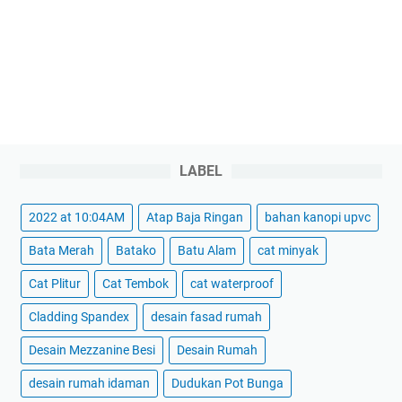
LABEL
2022 at 10:04AM
Atap Baja Ringan
bahan kanopi upvc
Bata Merah
Batako
Batu Alam
cat minyak
Cat Plitur
Cat Tembok
cat waterproof
Cladding Spandex
desain fasad rumah
Desain Mezzanine Besi
Desain Rumah
desain rumah idaman
Dudukan Pot Bunga