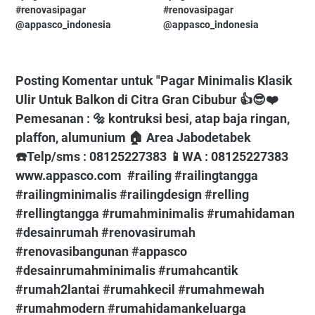
#renovasipagar⁠ ⁠
#renovasipagar⁠
@appasco_indonesia
@appasco_indonesia
Posting Komentar untuk "Pagar Minimalis Klasik
Ulir Untuk Balkon di Citra Gran Cibubur⁠ 👍😎❤️⁠ ⁠ ⁠
Pemesanan : 🔩 kontruksi besi, atap baja ringan,
plaffon, alumunium⁠ 🏠 Area Jabodetabek⁠
☎️Telp/sms : 08125227383⁠ 📱WA : 08125227383⁠
www.appasco.com⁠ ⁠ #railing⁠ #railingtangga⁠
#railingminimalis⁠ #railingdesign⁠ #relling⁠
#rellingtangga⁠ #rumahminimalis⁠ #rumahidaman⁠
#desainrumah⁠ #renovasirumah⁠
#renovasibangunan⁠ #appasco⁠
#desainrumahminimalis⁠ #rumahcantik⁠
#rumah2lantai⁠ #rumahkecil⁠ #rumahmewah⁠
#rumahmodern⁠ #rumahidamankeluarga⁠