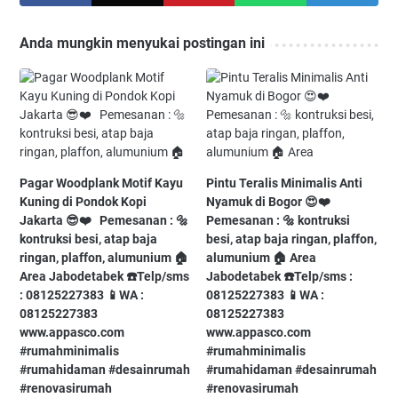
Anda mungkin menyukai postingan ini
Pagar Woodplank Motif Kayu
Pintu Teralis Minimalis Anti
Kuning di Pondok Kopi
Nyamuk di Bogor⁠ 😍❤️⁠ ⁠ ⁠
Jakarta⁠ 😎❤️⁠ ⁠ ⁠ Pemesanan : 🔩
Pemesanan : 🔩 kontruksi
kontruksi besi, atap baja
besi, atap baja ringan, plaffon,
ringan, plaffon, alumunium⁠ 🏠
alumunium⁠ 🏠 Area
Area Jabodetabek⁠ ☎️Telp/sms
Jabodetabek⁠ ☎️Telp/sms :
: 08125227383⁠ 📱WA :
08125227383⁠ 📱WA :
08125227383⁠
08125227383⁠
www.appasco.com⁠ ⁠ ⁠
www.appasco.com⁠ ⁠ ⁠
#rumahminimalis⁠
#rumahminimalis⁠
#rumahidaman⁠ #desainrumah⁠
#rumahidaman⁠ #desainrumah⁠
#renovasirumah⁠
#renovasirumah⁠