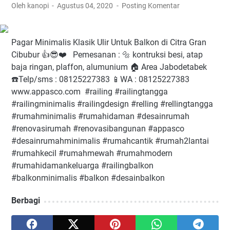
Oleh kanopi
Agustus 04, 2020
Posting Komentar
Pagar Minimalis Klasik Ulir Untuk Balkon di Citra Gran
Cibubur⁠ 👍😎❤️⁠ ⁠ ⁠ Pemesanan : 🔩 kontruksi besi, atap
baja ringan, plaffon, alumunium⁠ 🏠 Area Jabodetabek⁠
☎️Telp/sms : 08125227383⁠ 📱WA : 08125227383⁠
www.appasco.com⁠ ⁠ #railing⁠ #railingtangga⁠
#railingminimalis⁠ #railingdesign⁠ #relling⁠ #rellingtangga⁠
#rumahminimalis⁠ #rumahidaman⁠ #desainrumah⁠
#renovasirumah⁠ #renovasibangunan⁠ #appasco⁠
#desainrumahminimalis⁠ #rumahcantik⁠ #rumah2lantai⁠
#rumahkecil⁠ #rumahmewah⁠ #rumahmodern⁠
#rumahidamankeluarga⁠ #railingbalkon⁠
#balkonminimalis⁠ #balkon⁠ #desainbalkon
Berbagi