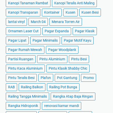
Kanopi Tanaman Rambat
Kanopi Teralis Anti Maling
Kanopi Transparan
Kontainer
Kusen
Kusen Besi
lantai vinyl
March 04
Menara Torren Air
Ornamen Laser Cut
Pagar Expanda
Pagar Klasik
Pagar Lipat
Pagar Minimalis
Pagar Motif Kayu
Pagar Rumah Mewah
Pagar Woodplank
Partisi Ruangan
Pintu Aluminium
Pintu Besi
Pintu Kaca Aluminium
Pintu Klasik Shabby Chic
Pintu Teralis Besi
Plafon
Pot Gantung
Promo
RAB
Railing Balkon
Railing Pot Bunga
Railing Tangga Minimalis
Rangka Atap Baja Ringan
Rangka Hidroponik
renovasi kamar mandi