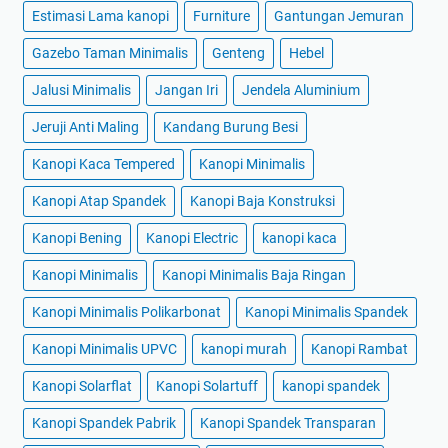
Estimasi Lama kanopi
Furniture
Gantungan Jemuran
Gazebo Taman Minimalis
Genteng
Hebel
Jalusi Minimalis
Jangan Iri
Jendela Aluminium
Jeruji Anti Maling
Kandang Burung Besi
Kanopi Kaca Tempered
Kanopi Minimalis
Kanopi Atap Spandek
Kanopi Baja Konstruksi
Kanopi Bening
Kanopi Electric
kanopi kaca
Kanopi Minimalis
Kanopi Minimalis Baja Ringan
Kanopi Minimalis Polikarbonat
Kanopi Minimalis Spandek
Kanopi Minimalis UPVC
kanopi murah
Kanopi Rambat
Kanopi Solarflat
Kanopi Solartuff
kanopi spandek
Kanopi Spandek Pabrik
Kanopi Spandek Transparan