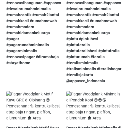
#renovasibangunan⁠ #appasco⁠
#renovasibangunan⁠ #appasco⁠
#desainrumahminimalis⁠
#desainrumahminimalis⁠
#rumahcantik⁠ #rumah2lantai⁠
#rumahcantik⁠ #rumah2lantai⁠
#rumahkecil⁠ #rumahmewah⁠
#rumahkecil⁠ #rumahmewah⁠
#rumahmodern⁠
#rumahmodern⁠
#rumahidamankeluarga⁠
#rumahidamankeluarga⁠
#pagar⁠
#pintu⁠ #pintubesi⁠
#pagarrumahminimalis⁠
#pintuteralis⁠
#pagarminimalis⁠
#pintuteralisbesi⁠ #pintutralis⁠
#renovasipagar⁠ #dirumahaja⁠
#pinturumah⁠ #teralis⁠
#stayathome
#teralisminimalis⁠
#tralisminimalis⁠ #teralisbogor⁠
#teralisjakarta⁠
@appasco_indonesia