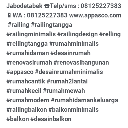
Jabodetabek⁠ ☎️Telp/sms : 08125227383⁠
📱WA : 08125227383⁠ www.appasco.com⁠
⁠ #railing⁠ #railingtangga⁠
#railingminimalis⁠ #railingdesign⁠ #relling⁠
#rellingtangga⁠ #rumahminimalis⁠
#rumahidaman⁠ #desainrumah⁠
#renovasirumah⁠ #renovasibangunan⁠
#appasco⁠ #desainrumahminimalis⁠
#rumahcantik⁠ #rumah2lantai⁠
#rumahkecil⁠ #rumahmewah⁠
#rumahmodern⁠ #rumahidamankeluarga⁠
#railingbalkon⁠ #balkonminimalis⁠
#balkon⁠ #desainbalkon