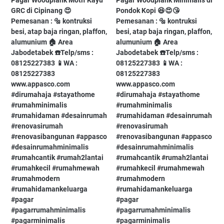
Pagar Woodplank Motif Kayu
Pagar Woodplank Minimalis di
GRC di Cipinang 😍⁠ ⁠ ⁠
Pondok Kopi⁠ 😆😍😘⁠ ⁠ ⁠ ⁠
Pemesanan : 🔩 kontruksi
Pemesanan : 🔩 kontruksi
besi, atap baja ringan, plaffon,
besi, atap baja ringan, plaffon,
alumunium⁠ 🏠 Area
alumunium⁠ 🏠 Area
Jabodetabek⁠ ☎️Telp/sms :
Jabodetabek⁠ ☎️Telp/sms :
08125227383⁠ 📱WA :
08125227383⁠ 📱WA :
08125227383⁠
08125227383⁠
www.appasco.com⁠ ⁠
www.appasco.com⁠ ⁠
#dirumahaja⁠ #stayathome⁠
#dirumahaja⁠ #stayathome⁠
#rumahminimalis⁠
#rumahminimalis⁠
#rumahidaman⁠ #desainrumah⁠
#rumahidaman⁠ #desainrumah⁠
#renovasirumah⁠
#renovasirumah⁠
#renovasibangunan⁠ #appasco⁠
#renovasibangunan⁠ #appasco⁠
#desainrumahminimalis⁠
#desainrumahminimalis⁠
#rumahcantik⁠ #rumah2lantai⁠
#rumahcantik⁠ #rumah2lantai⁠
#rumahkecil⁠ #rumahmewah⁠
#rumahkecil⁠ #rumahmewah⁠
#rumahmodern⁠
#rumahmodern⁠
#rumahidamankeluarga⁠
#rumahidamankeluarga⁠
#pagar⁠
#pagar⁠
#pagarrumahminimalis⁠
#pagarrumahminimalis⁠
#pagarminimalis⁠
#pagarminimalis⁠