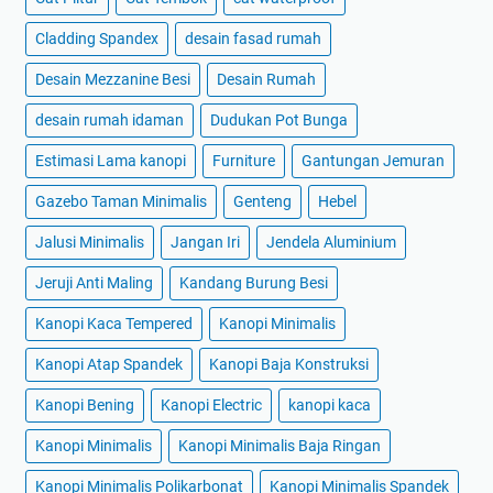
Cladding Spandex
desain fasad rumah
Desain Mezzanine Besi
Desain Rumah
desain rumah idaman
Dudukan Pot Bunga
Estimasi Lama kanopi
Furniture
Gantungan Jemuran
Gazebo Taman Minimalis
Genteng
Hebel
Jalusi Minimalis
Jangan Iri
Jendela Aluminium
Jeruji Anti Maling
Kandang Burung Besi
Kanopi Kaca Tempered
Kanopi Minimalis
Kanopi Atap Spandek
Kanopi Baja Konstruksi
Kanopi Bening
Kanopi Electric
kanopi kaca
Kanopi Minimalis
Kanopi Minimalis Baja Ringan
Kanopi Minimalis Polikarbonat
Kanopi Minimalis Spandek