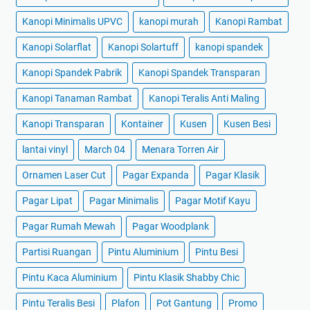
Kanopi Minimalis UPVC
kanopi murah
Kanopi Rambat
Kanopi Solarflat
Kanopi Solartuff
kanopi spandek
Kanopi Spandek Pabrik
Kanopi Spandek Transparan
Kanopi Tanaman Rambat
Kanopi Teralis Anti Maling
Kanopi Transparan
Kontainer
Kusen
Kusen Besi
lantai vinyl
March 04
Menara Torren Air
Ornamen Laser Cut
Pagar Expanda
Pagar Klasik
Pagar Lipat
Pagar Minimalis
Pagar Motif Kayu
Pagar Rumah Mewah
Pagar Woodplank
Partisi Ruangan
Pintu Aluminium
Pintu Besi
Pintu Kaca Aluminium
Pintu Klasik Shabby Chic
Pintu Teralis Besi
Plafon
Pot Gantung
Promo