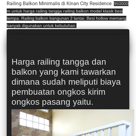
Railing Balkon Minimalis di Kinan City Residence.
950000
m untuk harga railing tangga railing balkon model klasik besi
tempa. Railing balkon bangunan 2 lantai. Besi hollow memang
banyak digunakan untuk kebutuhan.
railing balkon besi tempa
railing balkon besi
Harga railing tangga dan
balkon yang kami tawarkan
dimana sudah meliputi biaya
pembuatan ongkos kirim
ongkos pasang yaitu.