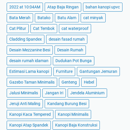
2022 at 10:04AM
Atap Baja Ringan
bahan kanopi upvc
Bata Merah
Batako
Batu Alam
cat minyak
Cat Plitur
Cat Tembok
cat waterproof
Cladding Spandex
desain fasad rumah
Desain Mezzanine Besi
Desain Rumah
desain rumah idaman
Dudukan Pot Bunga
Estimasi Lama kanopi
Furniture
Gantungan Jemuran
Gazebo Taman Minimalis
Genteng
Hebel
Jalusi Minimalis
Jangan Iri
Jendela Aluminium
Jeruji Anti Maling
Kandang Burung Besi
Kanopi Kaca Tempered
Kanopi Minimalis
Kanopi Atap Spandek
Kanopi Baja Konstruksi