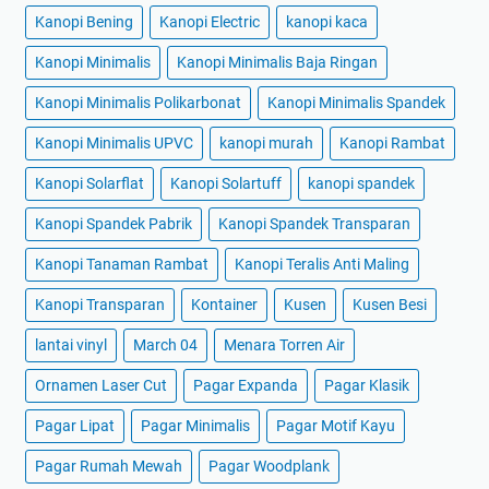
Kanopi Bening
Kanopi Electric
kanopi kaca
Kanopi Minimalis
Kanopi Minimalis Baja Ringan
Kanopi Minimalis Polikarbonat
Kanopi Minimalis Spandek
Kanopi Minimalis UPVC
kanopi murah
Kanopi Rambat
Kanopi Solarflat
Kanopi Solartuff
kanopi spandek
Kanopi Spandek Pabrik
Kanopi Spandek Transparan
Kanopi Tanaman Rambat
Kanopi Teralis Anti Maling
Kanopi Transparan
Kontainer
Kusen
Kusen Besi
lantai vinyl
March 04
Menara Torren Air
Ornamen Laser Cut
Pagar Expanda
Pagar Klasik
Pagar Lipat
Pagar Minimalis
Pagar Motif Kayu
Pagar Rumah Mewah
Pagar Woodplank