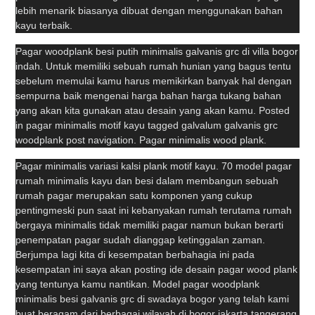
lebih menarik biasanya dibuat dengan menggunakan bahan
kayu terbaik.
Pagar woodplank besi putih minimalis galvanis grc di villa bogor
indah. Untuk memiliki sebuah rumah hunian yang bagus tentu
sebelum memulai kamu harus memikirkan banyak hal dengan
sempurna baik mengenai harga bahan harga tukang bahan
yang akan kita gunakan atau desain yang akan kamu. Posted
in pagar minimalis motif kayu tagged galvalum galvanis grc
woodplank post navigation. Pagar minimalis wood plank.
Pagar minimalis variasi kalsi plank motif kayu. 70 model pagar
rumah minimalis kayu dan besi dalam membangun sebuah
rumah pagar merupakan satu komponen yang cukup
pentingmeski pun saat ini kebanyakan rumah terutama rumah
bergaya minimalis tidak memiliki pagar namun bukan berarti
penempatan pagar sudah dianggap ketinggalan zaman.
Berjumpa lagi kita di kesempatan berbahagia ini pada
kesempatan ini saya akan posting ide desain pagar wood plank
yang tentunya kamu nantikan. Model pagar woodplank
minimalis besi galvanis grc di swadaya bogor yang telah kami
buat beragam dari berbagai wilayah di bogor jakarta tangerang