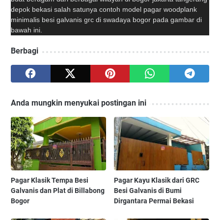
depok bekasi salah satunya contoh model pagar woodplank
minimalis besi galvanis grc di swadaya bogor pada gambar di
bawah ini.
Berbagi
Anda mungkin menyukai postingan ini
Pagar Klasik Tempa Besi
Pagar Kayu Klasik dari GRC
Galvanis dan Plat di Billabong
Besi Galvanis di Bumi
Bogor
Dirgantara Permai Bekasi