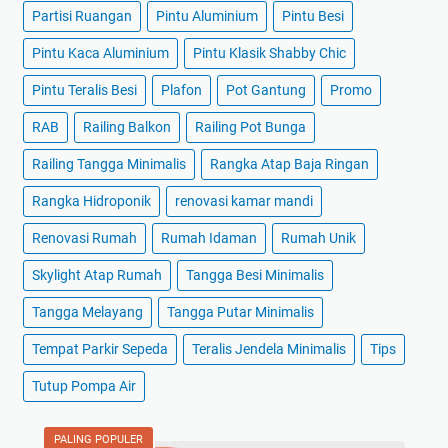
Partisi Ruangan
Pintu Aluminium
Pintu Besi
Pintu Kaca Aluminium
Pintu Klasik Shabby Chic
Pintu Teralis Besi
Plafon
Pot Gantung
Promo
RAB
Railing Balkon
Railing Pot Bunga
Railing Tangga Minimalis
Rangka Atap Baja Ringan
Rangka Hidroponik
renovasi kamar mandi
Renovasi Rumah
Rumah Idaman
Rumah Unik
Skylight Atap Rumah
Tangga Besi Minimalis
Tangga Melayang
Tangga Putar Minimalis
Tempat Parkir Sepeda
Teralis Jendela Minimalis
Tips
Tutup Pompa Air
PALING POPULER