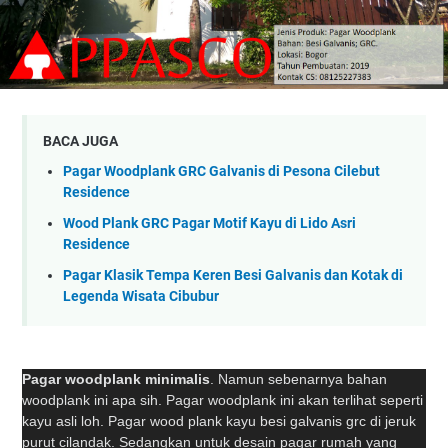
BACA JUGA
Pagar Woodplank GRC Galvanis di Pesona Cilebut
Residence
Wood Plank GRC Pagar Motif Kayu di Lido Asri
Residence
Pagar Klasik Tempa Keren Besi Galvanis dan Kotak di
Legenda Wisata Cibubur
Pagar woodplank minimalis
. Namun sebenarnya bahan
woodplank ini apa sih. Pagar woodplank ini akan terlihat seperti
kayu asli loh. Pagar wood plank kayu besi galvanis grc di jeruk
purut cilandak. Sedangkan untuk desain pagar rumah yang