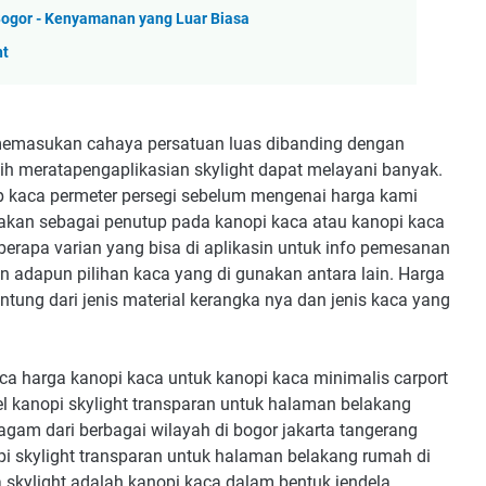
 Bogor - Kenyamanan yang Luar Biasa
ht
k memasukan cahaya persatuan luas dibanding dengan
bih meratapengaplikasian skylight dapat melayani banyak.
p kaca permeter persegi sebelum mengenai harga kami
unakan sebagai penutup pada kanopi kaca atau kanopi kaca
berapa varian yang bisa di aplikasin untuk info pemesanan
nan adapun pilihan kaca yang di gunakan antara lain. Harga
antung dari jenis material kerangka nya dan jenis kaca yang
a harga kanopi kaca untuk kanopi kaca minimalis carport
del kanopi skylight transparan untuk halaman belakang
agam dari berbagai wilayah di bogor jakarta tangerang
i skylight transparan untuk halaman belakang rumah di
 skylight adalah kanopi kaca dalam bentuk jendela