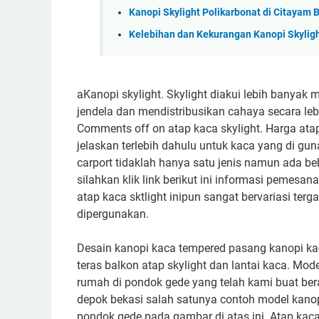
Kanopi Skylight Polikarbonat di Citayam
Kelebihan dan Kekurangan Kanopi Skylig
aKanopi skylight. Skylight diakui lebih banya
jendela dan mendistribusikan cahaya secara le
Comments off on atap kaca skylight. Harga ata
jelaskan terlebih dahulu untuk kaca yang di g
carport tidaklah hanya satu jenis namun ada be
silahkan klik link berikut ini informasi pemesa
atap kaca sktlight inipun sangat bervariasi terg
dipergunakan.
Desain kanopi kaca tempered pasang kanopi kac
teras balkon atap skylight dan lantai kaca. Mo
rumah di pondok gede yang telah kami buat ber
depok bekasi salah satunya contoh model kanop
pondok gede pada gambar di atas ini. Atap kaca