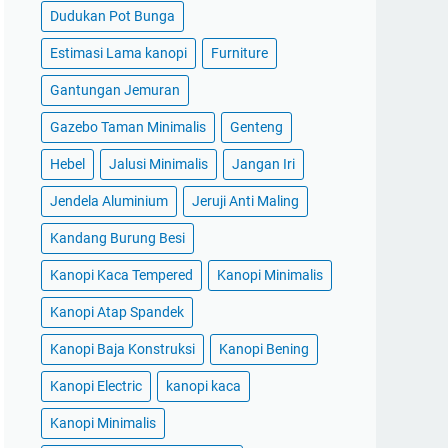
Dudukan Pot Bunga
Estimasi Lama kanopi
Furniture
Gantungan Jemuran
Gazebo Taman Minimalis
Genteng
Hebel
Jalusi Minimalis
Jangan Iri
Jendela Aluminium
Jeruji Anti Maling
Kandang Burung Besi
Kanopi Kaca Tempered
Kanopi Minimalis
Kanopi Atap Spandek
Kanopi Baja Konstruksi
Kanopi Bening
Kanopi Electric
kanopi kaca
Kanopi Minimalis