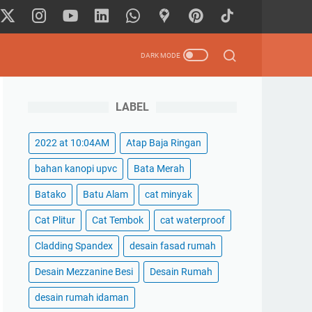
LABEL
2022 at 10:04AM
Atap Baja Ringan
bahan kanopi upvc
Bata Merah
Batako
Batu Alam
cat minyak
Cat Plitur
Cat Tembok
cat waterproof
Cladding Spandex
desain fasad rumah
Desain Mezzanine Besi
Desain Rumah
desain rumah idaman