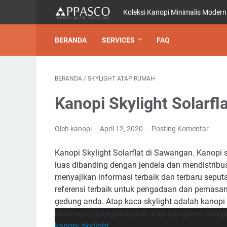
Koleksi Kanopi Minimalis Modern
BERANDA
SERVICES
FAQ
BERANDA
/
SKYLIGHT ATAP RUMAH
Kanopi Skylight Solarfl
Oleh kanopi
April 12, 2020
Posting Komentar
Kanopi Skylight Solarflat di Sawangan. Kanopi
luas dibanding dengan jendela dan mendistribu
menyajikan informasi terbaik dan terbaru seputa
referensi terbaik untuk pengadaan dan pemasa
gedung anda. Atap kaca skylight adalah kanopi
umumnya ditempatkan di atap bangunan denga
kanopi skylight