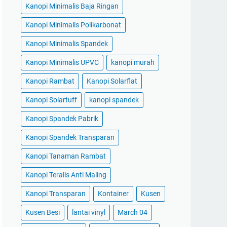
Kanopi Minimalis Baja Ringan
Kanopi Minimalis Polikarbonat
Kanopi Minimalis Spandek
Kanopi Minimalis UPVC
kanopi murah
Kanopi Rambat
Kanopi Solarflat
Kanopi Solartuff
kanopi spandek
Kanopi Spandek Pabrik
Kanopi Spandek Transparan
Kanopi Tanaman Rambat
Kanopi Teralis Anti Maling
Kanopi Transparan
Kontainer
Kusen
Kusen Besi
lantai vinyl
March 04