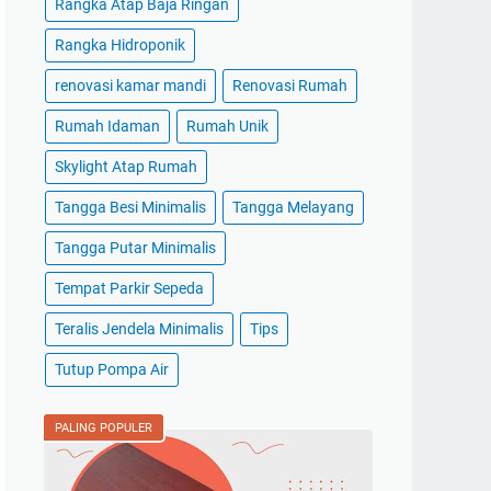
Rangka Atap Baja Ringan
Rangka Hidroponik
renovasi kamar mandi
Renovasi Rumah
Rumah Idaman
Rumah Unik
Skylight Atap Rumah
Tangga Besi Minimalis
Tangga Melayang
Tangga Putar Minimalis
Tempat Parkir Sepeda
Teralis Jendela Minimalis
Tips
Tutup Pompa Air
PALING POPULER