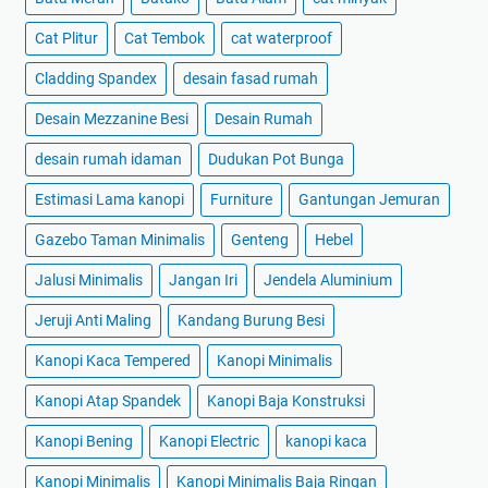
Cat Plitur
Cat Tembok
cat waterproof
Cladding Spandex
desain fasad rumah
Desain Mezzanine Besi
Desain Rumah
desain rumah idaman
Dudukan Pot Bunga
Estimasi Lama kanopi
Furniture
Gantungan Jemuran
Gazebo Taman Minimalis
Genteng
Hebel
Jalusi Minimalis
Jangan Iri
Jendela Aluminium
Jeruji Anti Maling
Kandang Burung Besi
Kanopi Kaca Tempered
Kanopi Minimalis
Kanopi Atap Spandek
Kanopi Baja Konstruksi
Kanopi Bening
Kanopi Electric
kanopi kaca
Kanopi Minimalis
Kanopi Minimalis Baja Ringan