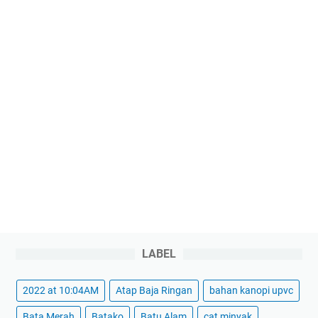
LABEL
2022 at 10:04AM
Atap Baja Ringan
bahan kanopi upvc
Bata Merah
Batako
Batu Alam
cat minyak