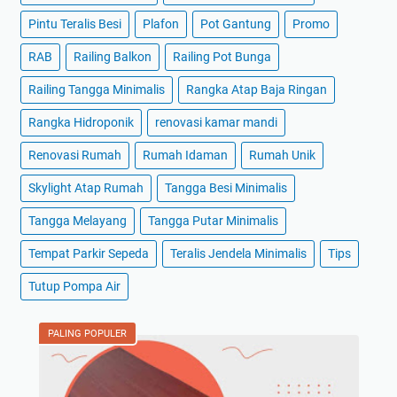
Pintu Teralis Besi
Plafon
Pot Gantung
Promo
RAB
Railing Balkon
Railing Pot Bunga
Railing Tangga Minimalis
Rangka Atap Baja Ringan
Rangka Hidroponik
renovasi kamar mandi
Renovasi Rumah
Rumah Idaman
Rumah Unik
Skylight Atap Rumah
Tangga Besi Minimalis
Tangga Melayang
Tangga Putar Minimalis
Tempat Parkir Sepeda
Teralis Jendela Minimalis
Tips
Tutup Pompa Air
PALING POPULER