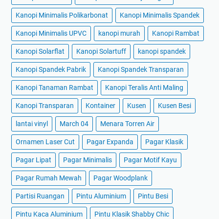
Kanopi Minimalis Polikarbonat
Kanopi Minimalis Spandek
Kanopi Minimalis UPVC
kanopi murah
Kanopi Rambat
Kanopi Solarflat
Kanopi Solartuff
kanopi spandek
Kanopi Spandek Pabrik
Kanopi Spandek Transparan
Kanopi Tanaman Rambat
Kanopi Teralis Anti Maling
Kanopi Transparan
Kontainer
Kusen
Kusen Besi
lantai vinyl
March 04
Menara Torren Air
Ornamen Laser Cut
Pagar Expanda
Pagar Klasik
Pagar Lipat
Pagar Minimalis
Pagar Motif Kayu
Pagar Rumah Mewah
Pagar Woodplank
Partisi Ruangan
Pintu Aluminium
Pintu Besi
Pintu Kaca Aluminium
Pintu Klasik Shabby Chic