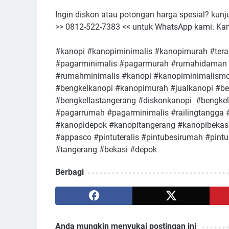
Ingin diskon atau potongan harga spesial? kunj
>> 0812-522-7383 << untuk WhatsApp kami. Ka
#kanopi #kanopiminimalis #kanopimurah #terali
#pagarminimalis #pagarmurah #rumahidaman
#rumahminimalis #kanopi #kanopiminimalismo
#bengkelkanopi #kanopimurah #jualkanopi #be
#bengkellastangerang #diskonkanopi #bengke
#pagarrumah #pagarminimalis #railingtangga 
#kanopidepok #kanopitangerang #kanopibekas
#appasco #pintuteralis #pintubesirumah #pintu
#tangerang #bekasi #depok
Berbagi
Anda mungkin menyukai postingan ini