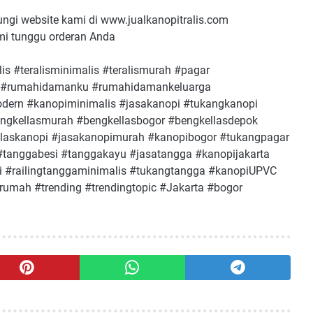
ungi website kami di www.jualkanopitralis.com
mi tunggu orderan Anda
s #teralisminimalis #teralismurah #pagar
 #rumahidamanku #rumahidamankeluarga
dern #kanopiminimalis #jasakanopi #tukangkanopi
ngkellasmurah #bengkellasbogor #bengkellasdepok
llaskanopi #jasakanopimurah #kanopibogor #tukangpagar
#tanggabesi #tanggakayu #jasatangga #kanopijakarta
i #railingtanggaminimalis #tukangtangga #kanopiUPVC
rumah #trending #trendingtopic #Jakarta #bogor