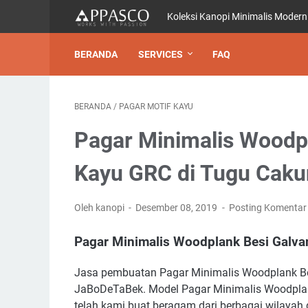
Koleksi Kanopi Minimalis Modern
BERANDA
SERVICES
FAQ
BERANDA
/
PAGAR MOTIF KAYU
Pagar Minimalis Woodpl
Kayu GRC di Tugu Cak
Oleh kanopi
Desember 08, 2019
Posting Komentar
Pagar Minimalis Woodplank Besi Galva
Jasa pembuatan Pagar Minimalis Woodplank Bes
JaBoDeTaBek. Model Pagar Minimalis Woodplan
telah kami buat beragam dari berbagai wilayah 