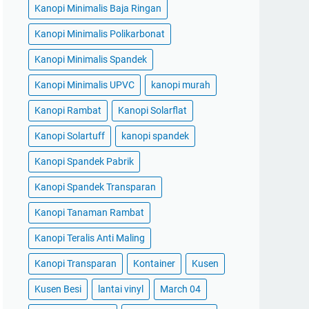
Kanopi Minimalis Baja Ringan
Kanopi Minimalis Polikarbonat
Kanopi Minimalis Spandek
Kanopi Minimalis UPVC
kanopi murah
Kanopi Rambat
Kanopi Solarflat
Kanopi Solartuff
kanopi spandek
Kanopi Spandek Pabrik
Kanopi Spandek Transparan
Kanopi Tanaman Rambat
Kanopi Teralis Anti Maling
Kanopi Transparan
Kontainer
Kusen
Kusen Besi
lantai vinyl
March 04