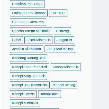
Dudukan Pot Bunga
Estimasi Lama kanopi
Furniture
Gantungan Jemuran
Gazebo Taman Minimalis
Genteng
Hebel
Jalusi Minimalis
Jangan Iri
Jendela Aluminium
Jeruji Anti Maling
Kandang Burung Besi
Kanopi Kaca Tempered
Kanopi Minimalis
Kanopi Atap Spandek
Kanopi Baja Konstruksi
Kanopi Bening
Kanopi Electric
kanopi kaca
Kanopi Minimalis