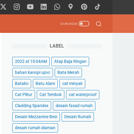
LABEL
2022 at 10:04AM
Atap Baja Ringan
bahan kanopi upvc
Bata Merah
Batako
Batu Alam
cat minyak
Cat Plitur
Cat Tembok
cat waterproof
Cladding Spandex
desain fasad rumah
Desain Mezzanine Besi
Desain Rumah
desain rumah idaman