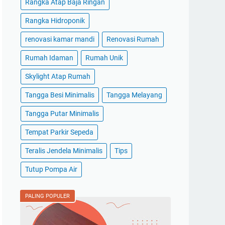
Rangka Atap Baja Ringan
Rangka Hidroponik
renovasi kamar mandi
Renovasi Rumah
Rumah Idaman
Rumah Unik
Skylight Atap Rumah
Tangga Besi Minimalis
Tangga Melayang
Tangga Putar Minimalis
Tempat Parkir Sepeda
Teralis Jendela Minimalis
Tips
Tutup Pompa Air
PALING POPULER