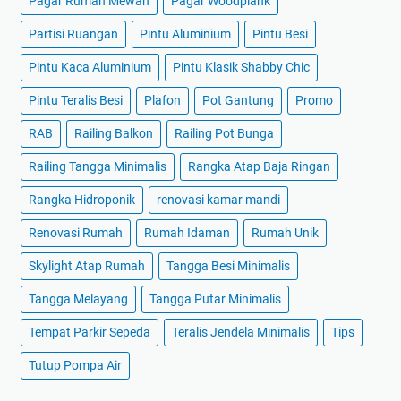
Pagar Rumah Mewah
Pagar Woodplank
Partisi Ruangan
Pintu Aluminium
Pintu Besi
Pintu Kaca Aluminium
Pintu Klasik Shabby Chic
Pintu Teralis Besi
Plafon
Pot Gantung
Promo
RAB
Railing Balkon
Railing Pot Bunga
Railing Tangga Minimalis
Rangka Atap Baja Ringan
Rangka Hidroponik
renovasi kamar mandi
Renovasi Rumah
Rumah Idaman
Rumah Unik
Skylight Atap Rumah
Tangga Besi Minimalis
Tangga Melayang
Tangga Putar Minimalis
Tempat Parkir Sepeda
Teralis Jendela Minimalis
Tips
Tutup Pompa Air