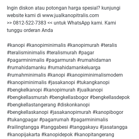
Ingin diskon atau potongan harga spesial? kunjungi
website kami di www.jualkanopitralis.com
>> 0812-522-7383 << untuk WhatsApp kami. Kami
tunggu orderan Anda
#kanopi #kanopiminimalis #kanopimurah #teralis
#teralisminimalis #teralismurah #pagar
#pagarminimalis #pagarmurah #rumahidaman
#rumahidamanku #rumahidamankeluarga
#rumahminimalis #kanopi #kanopiminimalismodern
#kanopiminimalis #jasakanopi #tukangkanopi
#bengkelkanopi #kanopimurah #jualkanopi
#bengkellasmurah #bengkellasbogor #bengkellasdepok
#bengkellastangerang #diskonkanopi
#bengkellaskanopi #jasakanopimurah #kanopibogor
#tukangpagar #pagarrumah #pagarminimalis
#railingtangga #tanggabesi #tanggakayu #jasatangga
#kanopijakarta #kanopidepok #kanopitangerang