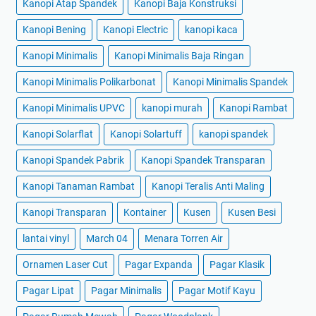
Kanopi Atap Spandek
Kanopi Baja Konstruksi
Kanopi Bening
Kanopi Electric
kanopi kaca
Kanopi Minimalis
Kanopi Minimalis Baja Ringan
Kanopi Minimalis Polikarbonat
Kanopi Minimalis Spandek
Kanopi Minimalis UPVC
kanopi murah
Kanopi Rambat
Kanopi Solarflat
Kanopi Solartuff
kanopi spandek
Kanopi Spandek Pabrik
Kanopi Spandek Transparan
Kanopi Tanaman Rambat
Kanopi Teralis Anti Maling
Kanopi Transparan
Kontainer
Kusen
Kusen Besi
lantai vinyl
March 04
Menara Torren Air
Ornamen Laser Cut
Pagar Expanda
Pagar Klasik
Pagar Lipat
Pagar Minimalis
Pagar Motif Kayu