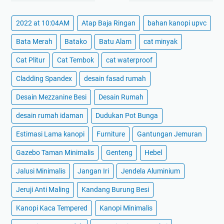
2022 at 10:04AM
Atap Baja Ringan
bahan kanopi upvc
Bata Merah
Batako
Batu Alam
cat minyak
Cat Plitur
Cat Tembok
cat waterproof
Cladding Spandex
desain fasad rumah
Desain Mezzanine Besi
Desain Rumah
desain rumah idaman
Dudukan Pot Bunga
Estimasi Lama kanopi
Furniture
Gantungan Jemuran
Gazebo Taman Minimalis
Genteng
Hebel
Jalusi Minimalis
Jangan Iri
Jendela Aluminium
Jeruji Anti Maling
Kandang Burung Besi
Kanopi Kaca Tempered
Kanopi Minimalis