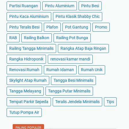
Partisi Ruangan
Pintu Aluminium
Pintu Besi
Pintu Kaca Aluminium
Pintu Klasik Shabby Chic
Pintu Teralis Besi
Plafon
Pot Gantung
Promo
RAB
Railing Balkon
Railing Pot Bunga
Railing Tangga Minimalis
Rangka Atap Baja Ringan
Rangka Hidroponik
renovasi kamar mandi
Renovasi Rumah
Rumah Idaman
Rumah Unik
Skylight Atap Rumah
Tangga Besi Minimalis
Tangga Melayang
Tangga Putar Minimalis
Tempat Parkir Sepeda
Teralis Jendela Minimalis
Tips
Tutup Pompa Air
PALING POPULER