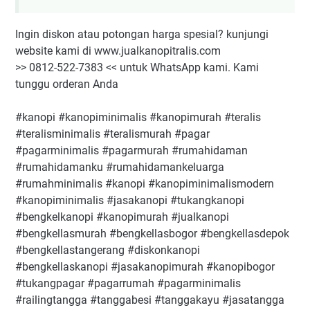
Ingin diskon atau potongan harga spesial? kunjungi
website kami di www.jualkanopitralis.com
>> 0812-522-7383 << untuk WhatsApp kami. Kami
tunggu orderan Anda
#kanopi #kanopiminimalis #kanopimurah #teralis
#teralisminimalis #teralismurah #pagar
#pagarminimalis #pagarmurah #rumahidaman
#rumahidamanku #rumahidamankeluarga
#rumahminimalis #kanopi #kanopiminimalismodern
#kanopiminimalis #jasakanopi #tukangkanopi
#bengkelkanopi #kanopimurah #jualkanopi
#bengkellasmurah #bengkellasbogor #bengkellasdepok
#bengkellastangerang #diskonkanopi
#bengkellaskanopi #jasakanopimurah #kanopibogor
#tukangpagar #pagarrumah #pagarminimalis
#railingtangga #tanggabesi #tanggakayu #jasatangga