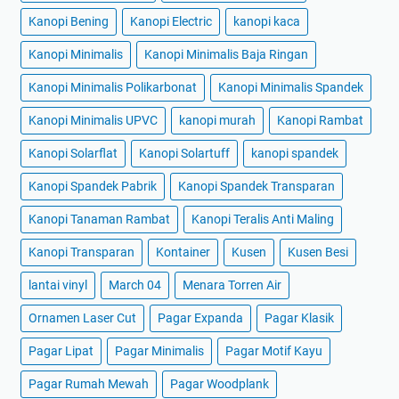
Kanopi Bening
Kanopi Electric
kanopi kaca
Kanopi Minimalis
Kanopi Minimalis Baja Ringan
Kanopi Minimalis Polikarbonat
Kanopi Minimalis Spandek
Kanopi Minimalis UPVC
kanopi murah
Kanopi Rambat
Kanopi Solarflat
Kanopi Solartuff
kanopi spandek
Kanopi Spandek Pabrik
Kanopi Spandek Transparan
Kanopi Tanaman Rambat
Kanopi Teralis Anti Maling
Kanopi Transparan
Kontainer
Kusen
Kusen Besi
lantai vinyl
March 04
Menara Torren Air
Ornamen Laser Cut
Pagar Expanda
Pagar Klasik
Pagar Lipat
Pagar Minimalis
Pagar Motif Kayu
Pagar Rumah Mewah
Pagar Woodplank