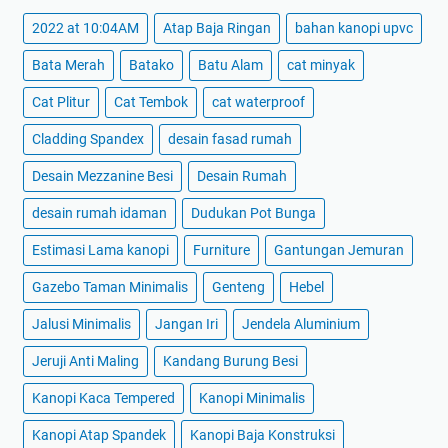
2022 at 10:04AM
Atap Baja Ringan
bahan kanopi upvc
Bata Merah
Batako
Batu Alam
cat minyak
Cat Plitur
Cat Tembok
cat waterproof
Cladding Spandex
desain fasad rumah
Desain Mezzanine Besi
Desain Rumah
desain rumah idaman
Dudukan Pot Bunga
Estimasi Lama kanopi
Furniture
Gantungan Jemuran
Gazebo Taman Minimalis
Genteng
Hebel
Jalusi Minimalis
Jangan Iri
Jendela Aluminium
Jeruji Anti Maling
Kandang Burung Besi
Kanopi Kaca Tempered
Kanopi Minimalis
Kanopi Atap Spandek
Kanopi Baja Konstruksi