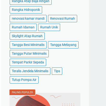
Rangka Atap Baja Ringan
Rangka Hidroponik
renovasi kamar mandi
Renovasi Rumah
Rumah Idaman
Rumah Unik
Skylight Atap Rumah
Tangga Besi Minimalis
Tangga Melayang
Tangga Putar Minimalis
Tempat Parkir Sepeda
Teralis Jendela Minimalis
Tips
Tutup Pompa Air
PALING POPULER