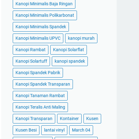
Kanopi Minimalis Baja Ringan
Kanopi Minimalis Polikarbonat
Kanopi Minimalis Spandek
Kanopi Minimalis UPVC
kanopi murah
Kanopi Rambat
Kanopi Solarflat
Kanopi Solartuff
kanopi spandek
Kanopi Spandek Pabrik
Kanopi Spandek Transparan
Kanopi Tanaman Rambat
Kanopi Teralis Anti Maling
Kanopi Transparan
Kontainer
Kusen
Kusen Besi
lantai vinyl
March 04