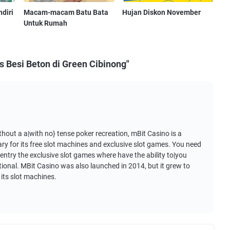
diri
Macam-macam Batu Bata
Hujan Diskon November
Untuk Rumah
 Besi Beton di Green Cibinong"
thout a a|with no} tense poker recreation, mBit Casino is a
dary for its free slot machines and exclusive slot games. You need
entry the exclusive slot games where have the ability to|you
tional. MBit Casino was also launched in 2014, but it grew to
its slot machines.