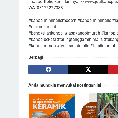
lihat portfolio kami lainnya >> www.jualkanopit
WA: 08125227383
#kanopiminimalismodern #kanopiminimalis #j
#diskonkanopi
#bengkellaskanopi #jasakanopimurah #kanopib
#kanopibekasi #railingtanggaminimalis #tuka
#kanopirumah #teralisminimalis #teralismurah 
Berbagi
Anda mungkin menyukai postingan ini