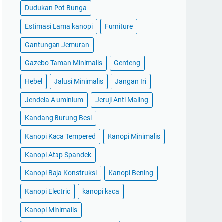
Dudukan Pot Bunga
Estimasi Lama kanopi
Furniture
Gantungan Jemuran
Gazebo Taman Minimalis
Genteng
Hebel
Jalusi Minimalis
Jangan Iri
Jendela Aluminium
Jeruji Anti Maling
Kandang Burung Besi
Kanopi Kaca Tempered
Kanopi Minimalis
Kanopi Atap Spandek
Kanopi Baja Konstruksi
Kanopi Bening
Kanopi Electric
kanopi kaca
Kanopi Minimalis