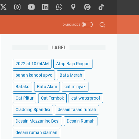
LABEL
2022 at 10:04AM
Atap Baja Ringan
bahan kanopi upvc
Bata Merah
Batako
Batu Alam
cat minyak
Cat Plitur
Cat Tembok
cat waterproof
Cladding Spandex
desain fasad rumah
Desain Mezzanine Besi
Desain Rumah
desain rumah idaman