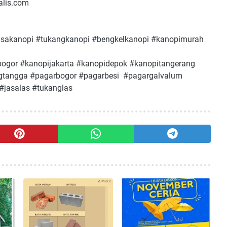
ralis.com
asakanopi #tukangkanopi #bengkelkanopi #kanopimurah
ogor #kanopijakarta #kanopidepok #kanopitangerang
ngtangga #pagarbogor #pagarbesi #pagargalvalum
#jasalas #tukanglas