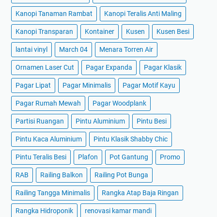
Kanopi Tanaman Rambat
Kanopi Teralis Anti Maling
Kanopi Transparan
Kontainer
Kusen
Kusen Besi
lantai vinyl
March 04
Menara Torren Air
Ornamen Laser Cut
Pagar Expanda
Pagar Klasik
Pagar Lipat
Pagar Minimalis
Pagar Motif Kayu
Pagar Rumah Mewah
Pagar Woodplank
Partisi Ruangan
Pintu Aluminium
Pintu Besi
Pintu Kaca Aluminium
Pintu Klasik Shabby Chic
Pintu Teralis Besi
Plafon
Pot Gantung
Promo
RAB
Railing Balkon
Railing Pot Bunga
Railing Tangga Minimalis
Rangka Atap Baja Ringan
Rangka Hidroponik
renovasi kamar mandi