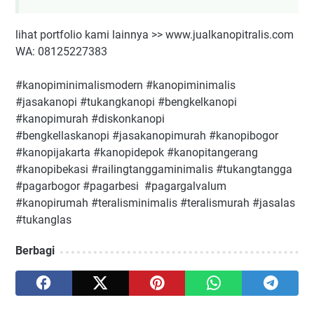
lihat portfolio kami lainnya >> www.jualkanopitralis.com
WA: 08125227383
#kanopiminimalismodern #kanopiminimalis
#jasakanopi #tukangkanopi #bengkelkanopi
#kanopimurah #diskonkanopi
#bengkellaskanopi #jasakanopimurah #kanopibogor
#kanopijakarta #kanopidepok #kanopitangerang
#kanopibekasi #railingtanggaminimalis #tukangtangga
#pagarbogor #pagarbesi #pagargalvalum
#kanopirumah #teralisminimalis #teralismurah #jasalas
#tukanglas
Berbagi