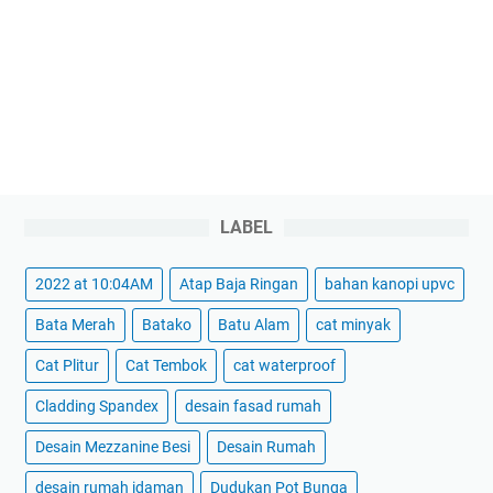
LABEL
2022 at 10:04AM
Atap Baja Ringan
bahan kanopi upvc
Bata Merah
Batako
Batu Alam
cat minyak
Cat Plitur
Cat Tembok
cat waterproof
Cladding Spandex
desain fasad rumah
Desain Mezzanine Besi
Desain Rumah
desain rumah idaman
Dudukan Pot Bunga