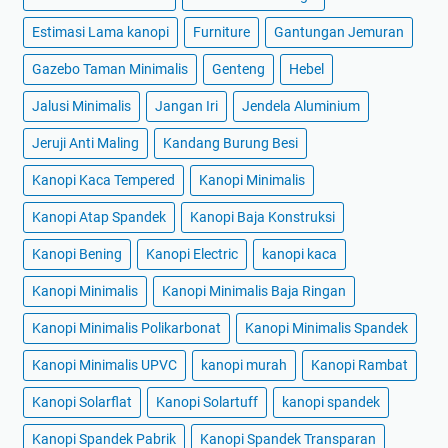
Estimasi Lama kanopi
Furniture
Gantungan Jemuran
Gazebo Taman Minimalis
Genteng
Hebel
Jalusi Minimalis
Jangan Iri
Jendela Aluminium
Jeruji Anti Maling
Kandang Burung Besi
Kanopi Kaca Tempered
Kanopi Minimalis
Kanopi Atap Spandek
Kanopi Baja Konstruksi
Kanopi Bening
Kanopi Electric
kanopi kaca
Kanopi Minimalis
Kanopi Minimalis Baja Ringan
Kanopi Minimalis Polikarbonat
Kanopi Minimalis Spandek
Kanopi Minimalis UPVC
kanopi murah
Kanopi Rambat
Kanopi Solarflat
Kanopi Solartuff
kanopi spandek
Kanopi Spandek Pabrik
Kanopi Spandek Transparan