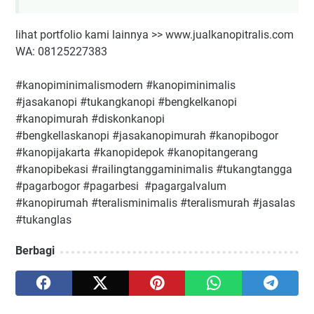
lihat portfolio kami lainnya >> www.jualkanopitralis.com
WA: 08125227383
#kanopiminimalismodern #kanopiminimalis
#jasakanopi #tukangkanopi #bengkelkanopi
#kanopimurah #diskonkanopi
#bengkellaskanopi #jasakanopimurah #kanopibogor
#kanopijakarta #kanopidepok #kanopitangerang
#kanopibekasi #railingtanggaminimalis #tukangtangga
#pagarbogor #pagarbesi #pagargalvalum
#kanopirumah #teralisminimalis #teralismurah #jasalas
#tukanglas
Berbagi