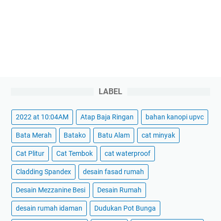
LABEL
2022 at 10:04AM
Atap Baja Ringan
bahan kanopi upvc
Bata Merah
Batako
Batu Alam
cat minyak
Cat Plitur
Cat Tembok
cat waterproof
Cladding Spandex
desain fasad rumah
Desain Mezzanine Besi
Desain Rumah
desain rumah idaman
Dudukan Pot Bunga