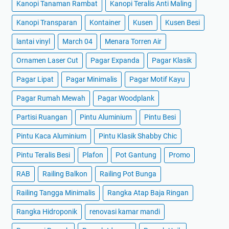
Kanopi Tanaman Rambat
Kanopi Teralis Anti Maling
Kanopi Transparan
Kontainer
Kusen
Kusen Besi
lantai vinyl
March 04
Menara Torren Air
Ornamen Laser Cut
Pagar Expanda
Pagar Klasik
Pagar Lipat
Pagar Minimalis
Pagar Motif Kayu
Pagar Rumah Mewah
Pagar Woodplank
Partisi Ruangan
Pintu Aluminium
Pintu Besi
Pintu Kaca Aluminium
Pintu Klasik Shabby Chic
Pintu Teralis Besi
Plafon
Pot Gantung
Promo
RAB
Railing Balkon
Railing Pot Bunga
Railing Tangga Minimalis
Rangka Atap Baja Ringan
Rangka Hidroponik
renovasi kamar mandi