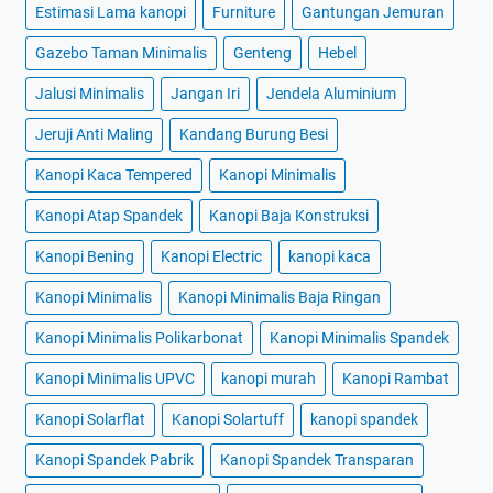
Estimasi Lama kanopi
Furniture
Gantungan Jemuran
Gazebo Taman Minimalis
Genteng
Hebel
Jalusi Minimalis
Jangan Iri
Jendela Aluminium
Jeruji Anti Maling
Kandang Burung Besi
Kanopi Kaca Tempered
Kanopi Minimalis
Kanopi Atap Spandek
Kanopi Baja Konstruksi
Kanopi Bening
Kanopi Electric
kanopi kaca
Kanopi Minimalis
Kanopi Minimalis Baja Ringan
Kanopi Minimalis Polikarbonat
Kanopi Minimalis Spandek
Kanopi Minimalis UPVC
kanopi murah
Kanopi Rambat
Kanopi Solarflat
Kanopi Solartuff
kanopi spandek
Kanopi Spandek Pabrik
Kanopi Spandek Transparan