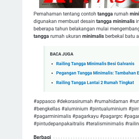
Pemahaman tentang contoh
tangga
rumah
min
digunakan membuat desain
tangga minimalis
i
beberapa tahun belakangan mulai mengembangk
tangga
rumah ukuran
minimalis
berbekal batu 
BACA JUGA
Railing Tangga Minimalis Besi Galvanis
Pegangan Tangga Minimalis: Tambahan 
Railing Tangga Lantai 2 Rumah Tingkat
#appasco #dekorasirumah #rumahidaman #rum
#bengkellas #aluminium #pintualuminium #pin
#pagarminimalis #pagarkayu #pagargrc #pagar
#pintudepanpakaitralis #teralisminimalis #rai
Berbagi