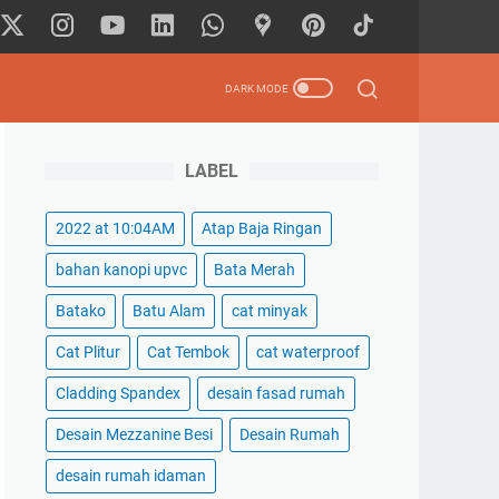
LABEL
2022 at 10:04AM
Atap Baja Ringan
bahan kanopi upvc
Bata Merah
Batako
Batu Alam
cat minyak
Cat Plitur
Cat Tembok
cat waterproof
Cladding Spandex
desain fasad rumah
Desain Mezzanine Besi
Desain Rumah
desain rumah idaman