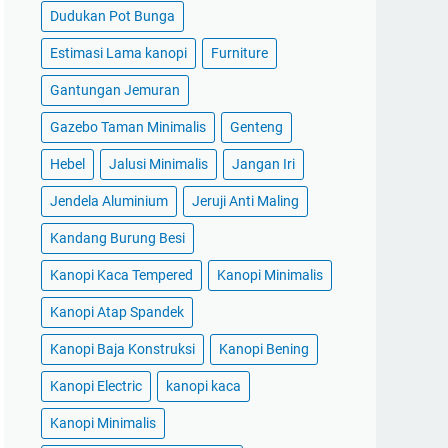
Dudukan Pot Bunga
Estimasi Lama kanopi
Furniture
Gantungan Jemuran
Gazebo Taman Minimalis
Genteng
Hebel
Jalusi Minimalis
Jangan Iri
Jendela Aluminium
Jeruji Anti Maling
Kandang Burung Besi
Kanopi Kaca Tempered
Kanopi Minimalis
Kanopi Atap Spandek
Kanopi Baja Konstruksi
Kanopi Bening
Kanopi Electric
kanopi kaca
Kanopi Minimalis