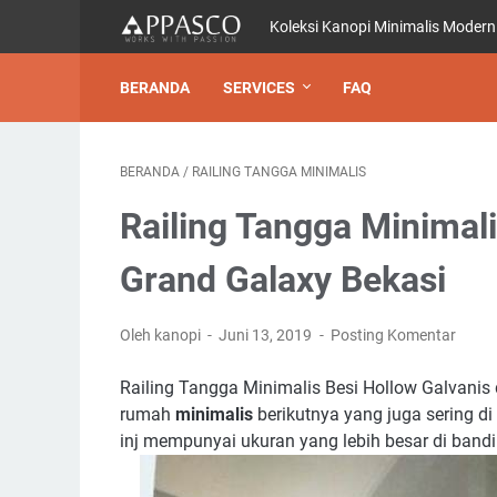
Koleksi Kanopi Minimalis Modern
BERANDA
SERVICES
FAQ
BERANDA
/
RAILING TANGGA MINIMALIS
Railing Tangga Minimali
Grand Galaxy Bekasi
Oleh kanopi
Juni 13, 2019
Posting Komentar
Railing Tangga Minimalis Besi Hollow Galvanis 
rumah
minimalis
berikutnya yang juga sering d
inj mempunyai ukuran yang lebih besar di ban