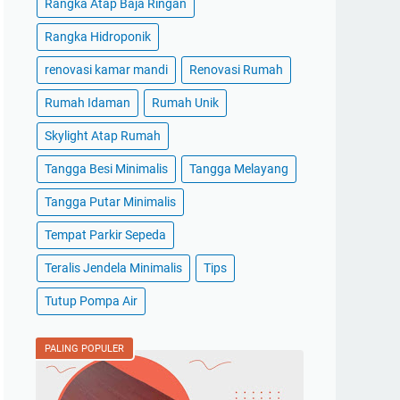
Rangka Atap Baja Ringan
Rangka Hidroponik
renovasi kamar mandi
Renovasi Rumah
Rumah Idaman
Rumah Unik
Skylight Atap Rumah
Tangga Besi Minimalis
Tangga Melayang
Tangga Putar Minimalis
Tempat Parkir Sepeda
Teralis Jendela Minimalis
Tips
Tutup Pompa Air
PALING POPULER