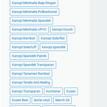
Kanopi Minimalis Baja Ringan
Kanopi Minimalis Polikarbonat
Kanopi Minimalis Spandek
Kanopi Minimalis UPVC
kanopi murah
Kanopi Rambat
Kanopi Solarflat
Kanopi Solartuff
kanopi spandek
Kanopi Spandek Pabrik
Kanopi Spandek Transparan
Kanopi Tanaman Rambat
Kanopi Teralis Anti Maling
Kanopi Transparan
Kontainer
Kusen
Kusen Besi
lantai vinyl
March 04