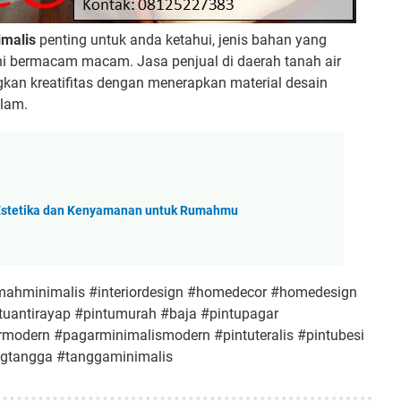
imalis
penting untuk anda ketahui, jenis bahan yang
ni bermacam macam. Jasa penjual di daerah tanah air
an kreatifitas dengan menerapkan material desain
alam.
Estetika dan Kenyamanan untuk Rumahmu
ahminimalis #interiordesign #homedecor #homedesign
tuantirayap #pintumurah #baja #pintupagar
modern #pagarminimalismodern #pintuteralis #pintubesi
lingtangga #tanggaminimalis