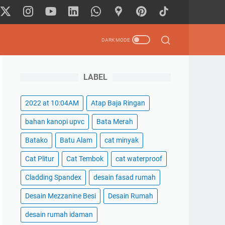
LABEL
2022 at 10:04AM
Atap Baja Ringan
bahan kanopi upvc
Bata Merah
Batako
Batu Alam
cat minyak
Cat Plitur
Cat Tembok
cat waterproof
Cladding Spandex
desain fasad rumah
Desain Mezzanine Besi
Desain Rumah
desain rumah idaman