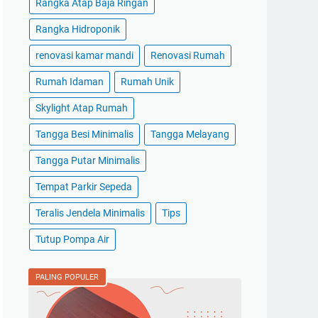
Rangka Atap Baja Ringan
Rangka Hidroponik
renovasi kamar mandi
Renovasi Rumah
Rumah Idaman
Rumah Unik
Skylight Atap Rumah
Tangga Besi Minimalis
Tangga Melayang
Tangga Putar Minimalis
Tempat Parkir Sepeda
Teralis Jendela Minimalis
Tips
Tutup Pompa Air
PALING POPULER