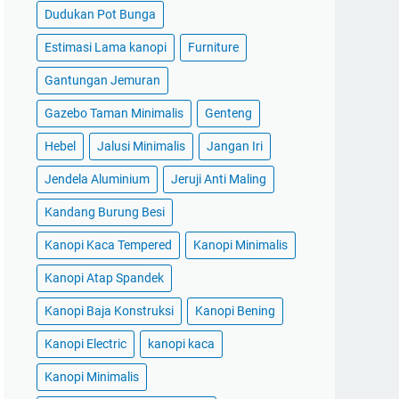
Dudukan Pot Bunga
Estimasi Lama kanopi
Furniture
Gantungan Jemuran
Gazebo Taman Minimalis
Genteng
Hebel
Jalusi Minimalis
Jangan Iri
Jendela Aluminium
Jeruji Anti Maling
Kandang Burung Besi
Kanopi Kaca Tempered
Kanopi Minimalis
Kanopi Atap Spandek
Kanopi Baja Konstruksi
Kanopi Bening
Kanopi Electric
kanopi kaca
Kanopi Minimalis