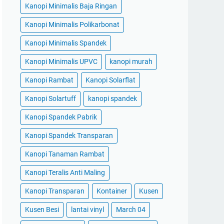
Kanopi Minimalis Baja Ringan
Kanopi Minimalis Polikarbonat
Kanopi Minimalis Spandek
Kanopi Minimalis UPVC
kanopi murah
Kanopi Rambat
Kanopi Solarflat
Kanopi Solartuff
kanopi spandek
Kanopi Spandek Pabrik
Kanopi Spandek Transparan
Kanopi Tanaman Rambat
Kanopi Teralis Anti Maling
Kanopi Transparan
Kontainer
Kusen
Kusen Besi
lantai vinyl
March 04