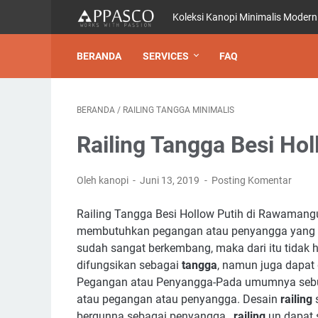
Koleksi Kanopi Minimalis Modern
BERANDA
SERVICES
FAQ
BERANDA
/
RAILING TANGGA MINIMALIS
Railing Tangga Besi Ho
Oleh kanopi
Juni 13, 2019
Posting Komentar
Railing Tangga Besi Hollow Putih di Rawamang
membutuhkan pegangan atau penyangga yang 
sudah sangat berkembang, maka dari itu tidak h
difungsikan sebagai
tangga
, namun juga dapat
Pegangan atau Penyangga-Pada umumnya se
atau pegangan atau penyangga. Desain
railing
s
bergunna sebagai penyangga ,
railing
un dapat 