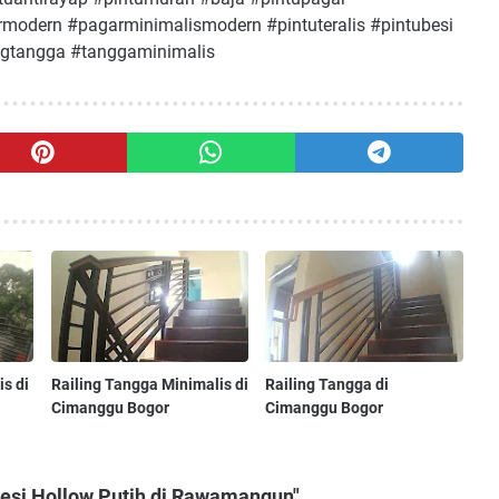
modern #pagarminimalismodern #pintuteralis #pintubesi
lingtangga #tanggaminimalis
is di
Railing Tangga Minimalis di
Railing Tangga di
Cimanggu Bogor
Cimanggu Bogor
Besi Hollow Putih di Rawamangun"