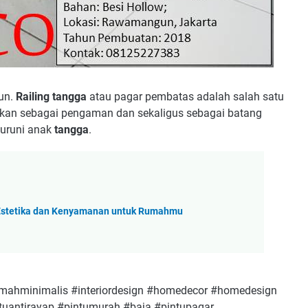
un.
Railing tangga
atau pagar pembatas adalah salah satu
kan sebagai pengaman dan sekaligus sebagai batang
uruni anak
tangga
.
Estetika dan Kenyamanan untuk Rumahmu
ahminimalis #interiordesign #homedecor #homedesign
tuantirayap #pintumurah #baja #pintupagar