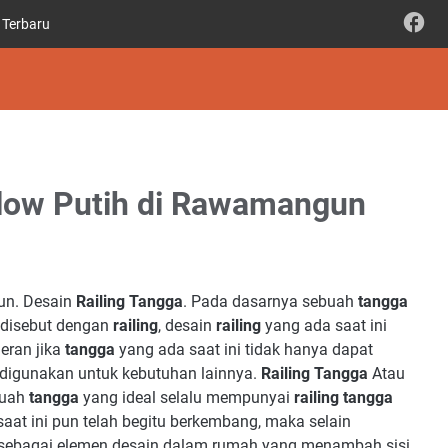
 Terbaru
llow Putih di Rawamangun
un. Desain
Railing Tangga
. Pada dasarnya sebuah
tangga
disebut dengan
railing
, desain
railing
yang ada saat ini
eran jika
tangga
yang ada saat ini tidak hanya dapat
 digunakan untuk kebutuhan lainnya.
Railing Tangga
Atau
buah
tangga
yang ideal selalu mempunyai
railing tangga
aat ini pun telah begitu berkembang, maka selain
sebagai elemen desain dalam rumah yang menambah sisi