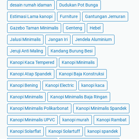
desain rumah idaman
Dudukan Pot Bunga
Estimasi Lama kanopi
Furniture
Gantungan Jemuran
Gazebo Taman Minimalis
Genteng
Hebel
Jalusi Minimalis
Jangan Iri
Jendela Aluminium
Jeruji Anti Maling
Kandang Burung Besi
Kanopi Kaca Tempered
Kanopi Minimalis
Kanopi Atap Spandek
Kanopi Baja Konstruksi
Kanopi Bening
Kanopi Electric
kanopi kaca
Kanopi Minimalis
Kanopi Minimalis Baja Ringan
Kanopi Minimalis Polikarbonat
Kanopi Minimalis Spandek
Kanopi Minimalis UPVC
kanopi murah
Kanopi Rambat
Kanopi Solarflat
Kanopi Solartuff
kanopi spandek