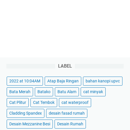
LABEL
2022 at 10:04AM
Atap Baja Ringan
bahan kanopi upvc
Bata Merah
Batako
Batu Alam
cat minyak
Cat Plitur
Cat Tembok
cat waterproof
Cladding Spandex
desain fasad rumah
Desain Mezzanine Besi
Desain Rumah