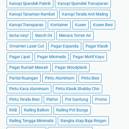
Kanopi Spandek Pabrik
Kanopi Spandek Transparan
Kanopi Tanaman Rambat
Kanopi Teralis Anti Maling
Kanopi Transparan
Kontainer
Kusen
Kusen Besi
lantai vinyl
March 04
Menara Torren Air
Ornamen Laser Cut
Pagar Expanda
Pagar Klasik
Pagar Lipat
Pagar Minimalis
Pagar Motif Kayu
Pagar Rumah Mewah
Pagar Woodplank
Partisi Ruangan
Pintu Aluminium
Pintu Besi
Pintu Kaca Aluminium
Pintu Klasik Shabby Chic
Pintu Teralis Besi
Plafon
Pot Gantung
Promo
RAB
Railing Balkon
Railing Pot Bunga
Railing Tangga Minimalis
Rangka Atap Baja Ringan