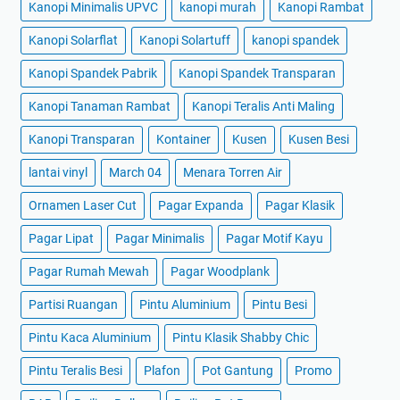
Kanopi Minimalis UPVC
kanopi murah
Kanopi Rambat
Kanopi Solarflat
Kanopi Solartuff
kanopi spandek
Kanopi Spandek Pabrik
Kanopi Spandek Transparan
Kanopi Tanaman Rambat
Kanopi Teralis Anti Maling
Kanopi Transparan
Kontainer
Kusen
Kusen Besi
lantai vinyl
March 04
Menara Torren Air
Ornamen Laser Cut
Pagar Expanda
Pagar Klasik
Pagar Lipat
Pagar Minimalis
Pagar Motif Kayu
Pagar Rumah Mewah
Pagar Woodplank
Partisi Ruangan
Pintu Aluminium
Pintu Besi
Pintu Kaca Aluminium
Pintu Klasik Shabby Chic
Pintu Teralis Besi
Plafon
Pot Gantung
Promo